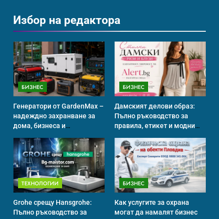
Избор на редактора
Ритуали от други култури,
свързани със смъртта
ИСТОРИЯ
БИЗНЕС
БИЗНЕС
Идеи за съвременен дизайн
на баня
Генератори от GardenMax –
Дамският делови образ:
ИСТОРИЯ
надеждно захранване за
Пълно ръководство за
дома, бизнеса и
правила, етикет и модни
професионална употреба
тенденции
Забаба
ИСТОРИЯ
ТЕХНОЛОГИИ
БИЗНЕС
Grohe срещу Hansgrohe:
Как услугите за охрана
Пълно ръководство за
могат да намалят бизнес
Технологични оръжия, от