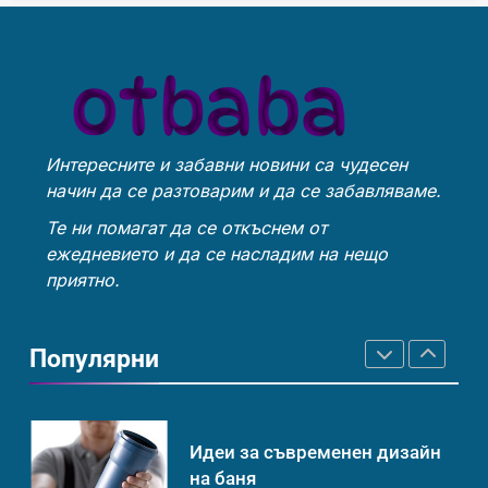
Технологични оръжия, от
Ритуали от други култури,
които се нуждаем, за да се
свързани със смъртта
борим с глобалното
ИСТОРИЯ
ТЕХНОЛОГИИ
ИСТОРИЯ
затопляне
Интересните и забавни новини са чудесен
Човешкият мозък –
Идеи за съвременен дизайн
начин да се разтоварим и да се забавляваме.
невероятна сложност и
на баня
възможност
ИНТЕРЕСНО
ИСТОРИЯ
Те ни помагат да се откъснем от
ИСТОРИЯ
ежедневието и да се насладим на нещо
приятно.
Ритуали от други култури,
Забаба
свързани със смъртта
Популярни
ИСТОРИЯ
ИСТОРИЯ
Идеи за съвременен дизайн
Технологични оръжия, от
на баня
които се нуждаем, за да се