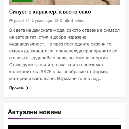
Силует с характер: късото сако
pavel
2 years ago
0
4 mins
В света на дамската мода, сакото отдавна е символ
на авторитет, стил и добре изразена
индивидуалност. Но през последните сезони то
сменя дължината си, пренарежда пропорциите си
Идеи за съвременен дизайн
и влиза в гардероба с нова, по-смела енергия.
на баня
Става дума за късите сака, които превземат
ИСТОРИЯ
колекциите за SS25 с разнообразие от форми,
материи и излъчване. Изрязани точно над…
Прочети
Забаба
ИСТОРИЯ
Актуални новини
Технологични оръжия, от