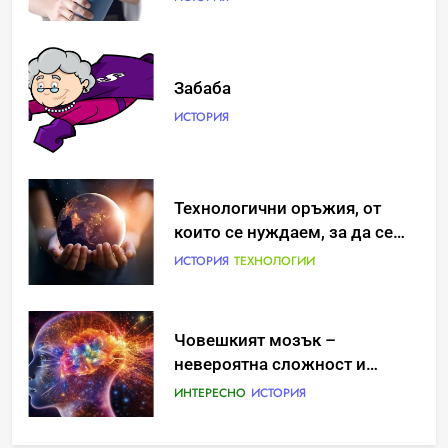
Забаба
ИСТОРИЯ
Идеи за съвременен дизайн
Технологични оръжия, от
на баня
които се нуждаем, за да се
борим с глобалното
ИСТОРИЯ
ИСТОРИЯ
ТЕХНОЛОГИИ
затопляне
Човешкият мозък –
Забаба
невероятна сложност и
ИСТОРИЯ
възможност
ИНТЕРЕСНО
ИСТОРИЯ