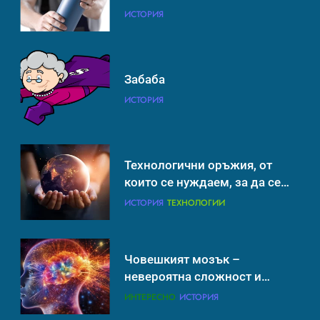
борим с глобалното
ИСТОРИЯ
ИСТОРИЯ
ТЕХНОЛОГИИ
затопляне
Човешкият мозък –
Забаба
невероятна сложност и
ИСТОРИЯ
възможност
ИНТЕРЕСНО
ИСТОРИЯ
Технологични оръжия, от
които се нуждаем, за да се
борим с глобалното
ИСТОРИЯ
ТЕХНОЛОГИИ
затопляне
Човешкият мозък –
невероятна сложност и
възможност
ИНТЕРЕСНО
ИСТОРИЯ