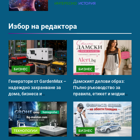
ИСТОРИЯ
Избор на редактора
Идеи за съвременен дизайн
на баня
ИСТОРИЯ
БИЗНЕС
БИЗНЕС
Забаба
Генератори от GardenMax –
Дамският делови образ:
ИСТОРИЯ
надеждно захранване за
Пълно ръководство за
дома, бизнеса и
правила, етикет и модни
професионална употреба
тенденции
Технологични оръжия, от
които се нуждаем, за да се
борим с глобалното
ИСТОРИЯ
ТЕХНОЛОГИИ
ТЕХНОЛОГИИ
БИЗНЕС
затопляне