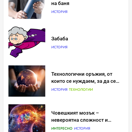
ИСТОРИЯ
Идеи за съвременен дизайн
Технологични оръжия, от
на баня
които се нуждаем, за да се
борим с глобалното
ИСТОРИЯ
ИСТОРИЯ
ТЕХНОЛОГИИ
затопляне
Човешкият мозък –
Забаба
невероятна сложност и
ИСТОРИЯ
възможност
ИНТЕРЕСНО
ИСТОРИЯ
Технологични оръжия, от
Ритуали от други култури,
които се нуждаем, за да се
свързани със смъртта
борим с глобалното
ИСТОРИЯ
ТЕХНОЛОГИИ
ИСТОРИЯ