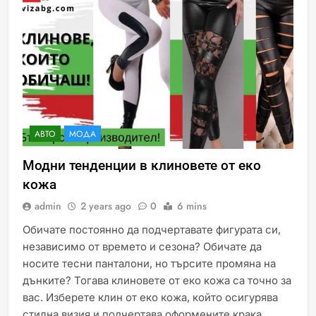
АВТО
МОДА
Модни тенденции в клиновете от еко
кожа
admin
2 years ago
0
6 mins
Обичате постоянно да подчертавате фигурата си,
независимо от времето и сезона? Обичате да
носите тесни панталони, но търсите промяна на
дънките? Тогава клиновете от еко кожа са точно за
вас. Изберете клин от еко кожа, който осигурява
стилна визия и подчертава оформените крака.