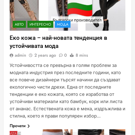
АВТО
ИНТЕРЕСНО
МОДА
Еко кожа – най-новата тенденция в
устойчивата мода
admin
2 years ago
0
8 mins
Устойчивостта се превърна в голям проблем за
модната индустрия през последните години, като
все повече дизайнери търсят начини да създават
екологично чисти дрехи. Една от последните
тенденции е еко кожата, която се изработва от
устойчиви материали като бамбук, корк или листа
от ананас. Естествената кожа е мека, издръжлива и
стилна, което я прави популярен избор…
Прочети