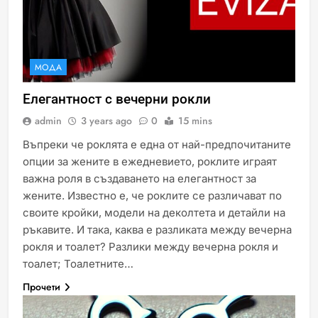
МОДА
Елегантност с вечерни рокли
admin
3 years ago
0
15 mins
Въпреки че роклята е една от най-предпочитаните
опции за жените в ежедневието, роклите играят
важна роля в създаването на елегантност за
жените. Известно е, че роклите се различават по
своите кройки, модели на деколтета и детайли на
ръкавите. И така, каква е разликата между вечерна
рокля и тоалет? Разлики между вечерна рокля и
тоалет; Тоалетните…
Прочети