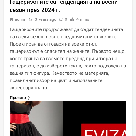
Гащеризоните са тенденцията на всеки
сезон през 2024 г.
admin
3 years ago
0
4 mins
Гащеризоните продължават да бъдат тенденцията
на всеки сезон, лесно предпочитани от жените.
Проектиран да отговаря на всеки стил,
гащеризонът е спасител на жените. Първото нещо,
което трябва да вземете предвид при избора на
гащеризон, е да изберете такъв, който подхожда на
вашия тип фигура. Качеството на материята,
правилният избор на цвят и използваните
аксесоари също…
Прочети