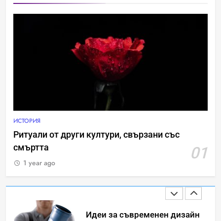
Човешкият мозък –
невероятна сложност и
възможност
ИНТЕРЕСНО
ИСТОРИЯ
Ритуали от други култури,
свързани със смъртта
ИСТОРИЯ
ИСТОРИЯ
Ритуали от други култури, свързани със
смъртта
01
Идеи за съвременен дизайн
на баня
1 year ago
ИСТОРИЯ
Забаба