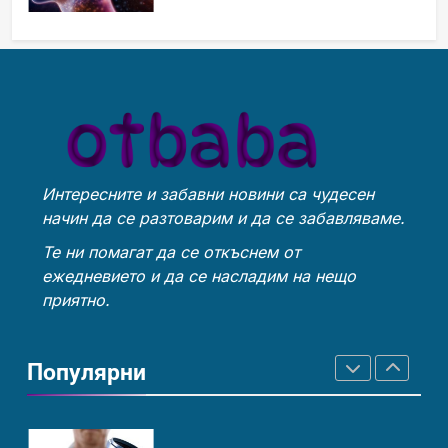
затопляне
Човешкият мозък –
Идеи за съвременен дизайн
невероятна сложност и
на баня
възможност
ИНТЕРЕСНО
ИСТОРИЯ
ИСТОРИЯ
Интересните и забавни новини са чудесен
Ритуали от други култури,
Забаба
начин да се разтоварим и да се забавляваме.
свързани със смъртта
ИСТОРИЯ
ИСТОРИЯ
Те ни помагат да се откъснем от
ежедневието и да се насладим на нещо
приятно.
Идеи за съвременен дизайн
Технологични оръжия, от
на баня
които се нуждаем, за да се
Популярни
борим с глобалното
ИСТОРИЯ
ИСТОРИЯ
ТЕХНОЛОГИИ
затопляне