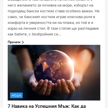
него желанието за почивка на море, изборът на
подходящ бански костюм става особено важен. Не
само, че банският костюм играе ключова роля в
комфорта и увереността ни на плажа, но той е и
израз на личния стил. В тази статия ще разгледаме
как бабите, с безбройния си…
Прочети
МОДА
7 Навика на Успешния Мъж: Как да