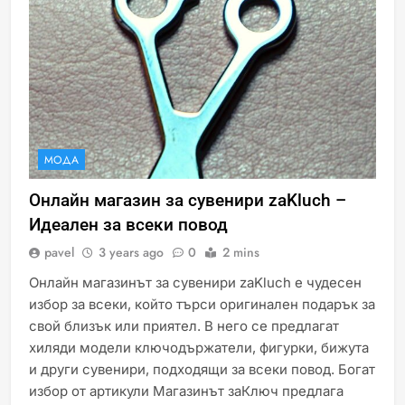
МОДА
Онлайн магазин за сувенири zaKluch –
Идеален за всеки повод
pavel
3 years ago
0
2 mins
Онлайн магазинът за сувенири zaKluch е чудесен
избор за всеки, който търси оригинален подарък за
свой близък или приятел. В него се предлагат
хиляди модели ключодържатели, фигурки, бижута
и други сувенири, подходящи за всеки повод. Богат
избор от артикули Магазинът заКлюч предлага