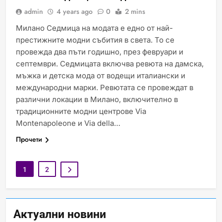
admin
4 years ago
0
2 mins
Милано Седмица на модата е едно от най-
престижните модни събития в света. То се
Идеи за съвременен дизайн
провежда два пъти годишно, през февруари и
на баня
септември. Седмицата включва ревюта на дамска,
ИСТОРИЯ
мъжка и детска мода от водещи италиански и
международни марки. Ревютата се провеждат в
различни локации в Милано, включително в
традиционните модни центрове Via
Забаба
Montenapoleone и Via della…
ИСТОРИЯ
Прочети
1
2
Технологични оръжия, от
които се нуждаем, за да се
борим с глобалното
ИСТОРИЯ
ТЕХНОЛОГИИ
Актуални новини
затопляне