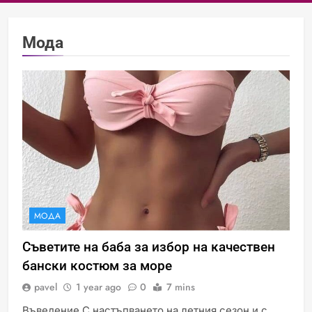
Мода
МОДА
Съветите на баба за избор на качествен
бански костюм за море
pavel
1 year ago
0
7 mins
Въведение С настъпването на летния сезон и с