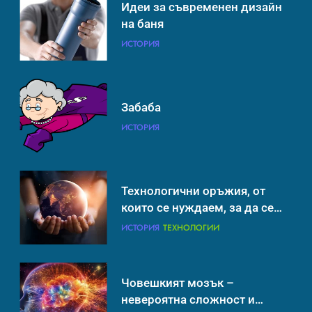
Човешкият мозък –
Забаба
невероятна сложност и
ИСТОРИЯ
възможност
ИНТЕРЕСНО
ИСТОРИЯ
Технологични оръжия, от
които се нуждаем, за да се
борим с глобалното
ИСТОРИЯ
ТЕХНОЛОГИИ
затопляне
Човешкият мозък –
невероятна сложност и
възможност
ИНТЕРЕСНО
ИСТОРИЯ
Ритуали от други култури,
свързани със смъртта