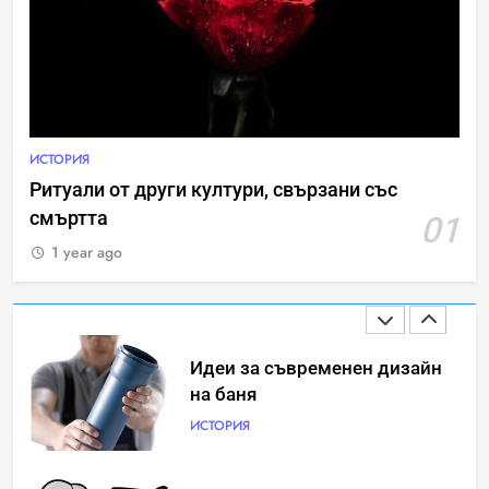
затопляне
Човешкият мозък –
невероятна сложност и
възможност
ИНТЕРЕСНО
ИСТОРИЯ
ИСТОРИЯ
Ритуали от други култури, свързани със
смъртта
01
Ритуали от други култури,
свързани със смъртта
1 year ago
ИСТОРИЯ
Идеи за съвременен дизайн
на баня
ИСТОРИЯ