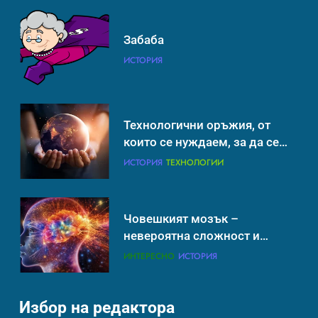
Човешкият мозък –
Забаба
невероятна сложност и
ИСТОРИЯ
възможност
ИНТЕРЕСНО
ИСТОРИЯ
Технологични оръжия, от
които се нуждаем, за да се
борим с глобалното
ИСТОРИЯ
ТЕХНОЛОГИИ
затопляне
Човешкият мозък –
невероятна сложност и
възможност
ИНТЕРЕСНО
ИСТОРИЯ
Избор на редактора
Ритуали от други култури,