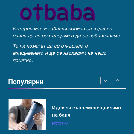
борим с глобалното
ИСТОРИЯ
ТЕХНОЛОГИИ
ИСТОРИЯ
затопляне
Интересните и забавни новини са чудесен
Човешкият мозък –
Идеи за съвременен дизайн
начин да се разтоварим и да се забавляваме.
невероятна сложност и
на баня
възможност
ИНТЕРЕСНО
ИСТОРИЯ
Те ни помагат да се откъснем от
ИСТОРИЯ
ежедневието и да се насладим на нещо
приятно.
Ритуали от други култури,
Забаба
свързани със смъртта
Популярни
ИСТОРИЯ
ИСТОРИЯ
Идеи за съвременен дизайн
Технологични оръжия, от
на баня
които се нуждаем, за да се
борим с глобалното
ИСТОРИЯ
ИСТОРИЯ
ТЕХНОЛОГИИ
затопляне