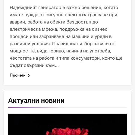
Надеждният генератор е важно решение, когато
имате нужда от сигурно електрозахранване при
аварии, работа на обекти без достъп до
електрическа мрежа, поддръжка на бизнес
процеси или захранване на машини и уреди в
Идеи за съвременен дизайн
различни условия. Правилният избор зависи от
на баня
мощността, вида гориво, начина на употреба,
ИСТОРИЯ
честотата на работа и типа консуматори, които ще
бъдат свързани към…
Прочети
Забаба
ИСТОРИЯ
Актуални новини
Технологични оръжия, от
които се нуждаем, за да се
борим с глобалното
ИСТОРИЯ
ТЕХНОЛОГИИ