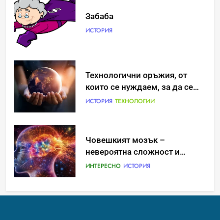
Забаба
ИСТОРИЯ
Идеи за съвременен дизайн
Технологични оръжия, от
на баня
които се нуждаем, за да се
борим с глобалното
ИСТОРИЯ
ИСТОРИЯ
ТЕХНОЛОГИИ
затопляне
Човешкият мозък –
Забаба
невероятна сложност и
ИСТОРИЯ
възможност
ИНТЕРЕСНО
ИСТОРИЯ
Технологични оръжия, от
Ритуали от други култури,
които се нуждаем, за да се
свързани със смъртта