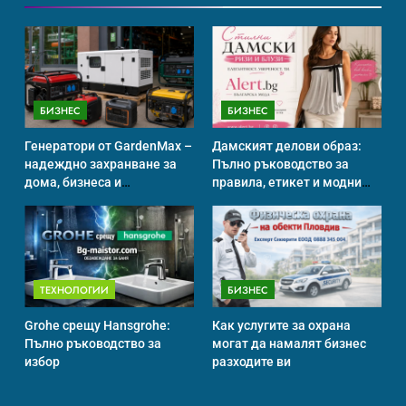
свързани със смъртта
ИСТОРИЯ
БИЗНЕС
БИЗНЕС
Идеи за съвременен дизайн
на баня
Генератори от GardenMax –
Дамският делови образ:
ИСТОРИЯ
надеждно захранване за
Пълно ръководство за
дома, бизнеса и
правила, етикет и модни
професионална употреба
тенденции
Забаба
ИСТОРИЯ
ТЕХНОЛОГИИ
БИЗНЕС
Grohe срещу Hansgrohe:
Как услугите за охрана
Пълно ръководство за
могат да намалят бизнес
Технологични оръжия, от
избор
разходите ви
които се нуждаем, за да се
борим с глобалното
ИСТОРИЯ
ТЕХНОЛОГИИ