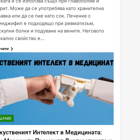
ката и се използва също при главоболие и
рит. Може да се употребява като хранителна
авка или да се пие като сок. Лечение с
инджифил е подходящо при ревматизъм,
кулни болки и подуване на вените. Неговото
икално свойство е…
чети
ДРАВЕ
куственият Интелект в Медицината: