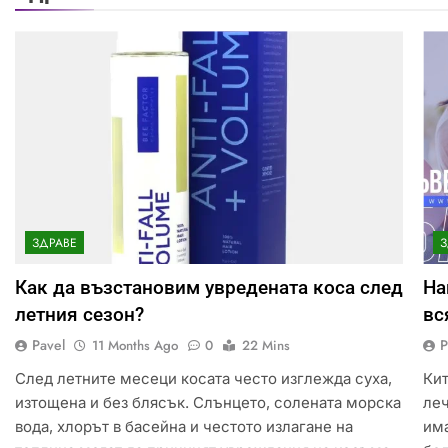
ЗДРАВЕ
З
Как да възстановим увредената коса след
На
летния сезон?
вс
Pavel
P
11 Months Ago
0
22 Mins
След летните месеци косата често изглежда суха,
Кит
изтощена и без блясък. Слънцето, солената морска
ле
вода, хлорът в басейна и честото излагане на
им