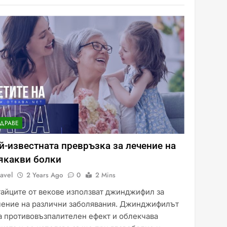
ДРАВЕ
й-известната превръзка за лечение на
якакви болки
avel
2 Years Ago
0
2 Mins
айците от векове използват джинджифил за
чение на различни заболявания. Джинджифилът
а противовъзпалителен ефект и облекчава