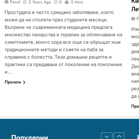
Ка
ИСТОРИЯ
Pavel
2 Years Ago
0
5 Mins
Ле
Простудата е често срещано заболяване, което
P
може да ни сполети през студените месеци.
Забаба
Въпреки че съвременната медицина предлага
Изк
ИСТОРИЯ
множество лекарства и терапии за облекчаване на
мо
симптомите, много хора все още се обръщат към
здр
традиционните методи и съвети на баба за
диа
Технологични оръжия, от
справяне с болестта. Тези домашни рецепти и
лек
които се нуждаем, за да се
практики са предавани от поколение на поколение
Диа
борим с глобалното
и…
ИСТОРИЯ
ТЕХНОЛОГИИ
ана
затопляне
на
Прочети
рез
Човешкият мозък –
да
невероятна сложност и
Про
възможност
ИНТЕРЕСНО
ИСТОРИЯ
Ритуали от други култури,
свързани със смъртта
Популярни