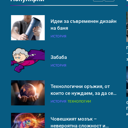
ИСТОРИЯ
Идеи за съвременен дизайн
на баня
ИСТОРИЯ
Забаба
ИСТОРИЯ
Технологични оръжия, от
които се нуждаем, за да се
борим с глобалното
ИСТОРИЯ
ТЕХНОЛОГИИ
затопляне
Човешкият мозък –
невероятна сложност и