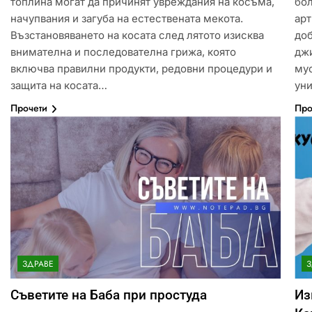
топлина могат да причинят увреждания на косъма,
бол
начупвания и загуба на естествената мекота.
арт
Възстановяването на косата след лятото изисква
доб
внимателна и последователна грижа, която
дж
включва правилни продукти, редовни процедури и
мус
защита на косата…
ун
Прочети
Про
ЗДРАВЕ
З
Идеи за съвременен дизайн
Съветите на Баба при простуда
Из
на баня