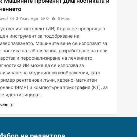
к Машините Променят Диагностиката и
чението
avel
3 Years Ago
0
5 Mins
уственият интелект (ИИ) бързо се превръща в
щен инструмент за подобряване на
авеопазването. Машините вече се използват за
гностика на заболявания, разработване на нови
арства и персонализиране на лечението.
гностика ИИ може да се използва за
лизиране на медицински изображения, като
пример рентгенови лъчи, ядрено-магнитен
онанс (ЯМР) и компютърна томография (КТ), за
 се идентифицират…
чети
Избор на редактора