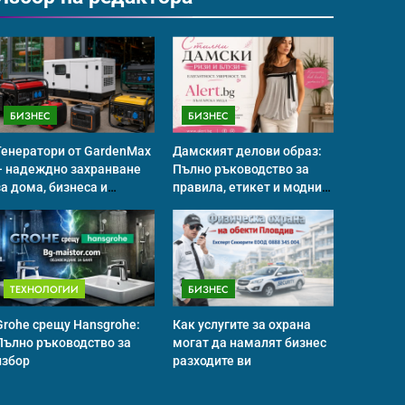
БИЗНЕС
БИЗНЕС
Генератори от GardenMax
Дамският делови образ:
– надеждно захранване
Пълно ръководство за
за дома, бизнеса и
правила, етикет и модни
професионална употреба
тенденции
ТЕХНОЛОГИИ
БИЗНЕС
Grohe срещу Hansgrohe:
Как услугите за охрана
Пълно ръководство за
могат да намалят бизнес
избор
разходите ви