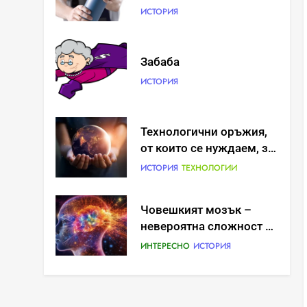
ИСТОРИЯ
Забаба
ИСТОРИЯ
Технологични оръжия,
от които се нуждаем, за
да се борим с
ИСТОРИЯ
ТЕХНОЛОГИИ
глобалното затопляне
Човешкият мозък –
невероятна сложност и
възможност
ИНТЕРЕСНО
ИСТОРИЯ
Ритуали от други
култури, свързани със