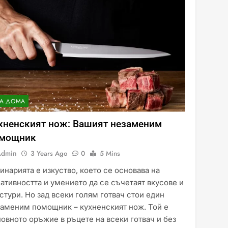
ЗА ДОМА
хненският нож: Вашият незаменим
мощник
Admin
3 Years Ago
0
5 Mins
инарията е изкуство, което се основава на
ативността и умението да се съчетаят вкусове и
стури. Но зад всеки голям готвач стои един
заменим помощник – кухненският нож. Той е
овното оръжие в ръцете на всеки готвач и без