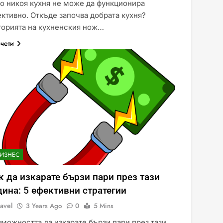
о никоя кухня не може да функционира
ктивно. Откъде започва добрата кухня?
торията на кухненския нож…
чети
БИЗНЕС
к да изкарате бързи пари през тази
дина: 5 ефективни стратегии
avel
3 Years Ago
0
5 Mins
можността да изкарате бързи пари през тази