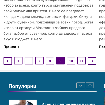
Забаба
избор за всеки, който търси оригинален подарък за
год
ИСТОРИЯ
свой близък или приятел. В него се предлагат
пра
хиляди модели ключодържатели, фигурки, бижута
пос
и други сувенири, подходящи за всеки повод. Богат
ефе
Технологични оръжия, от
избор от артикули Магазинът заКлюч предлага
дох
които се нуждаем, за да се
богат избор от сувенири, които да задоволят всеки
пре
борим с глобалното
ИСТОРИЯ
ТЕХНОЛОГИИ
вкус и бюджет. В него…
реш
затопляне
Прочети
Про
Човешкият мозък –
невероятна сложност и
1
…
7
8
9
10
11
възможност
ИНТЕРЕСНО
ИСТОРИЯ
Ритуали от други култури,
свързани със смъртта
Популярни
ИСТОРИЯ
Идеи за съвременен дизайн