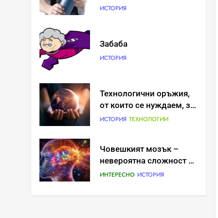
ИСТОРИЯ
Забаба
ИСТОРИЯ
Технологични оръжия,
от които се нуждаем, за
да се борим с
ИСТОРИЯ
ТЕХНОЛОГИИ
глобалното затопляне
Човешкият мозък –
невероятна сложност и
възможност
ИНТЕРЕСНО
ИСТОРИЯ
Ритуали от други
култури, свързани със