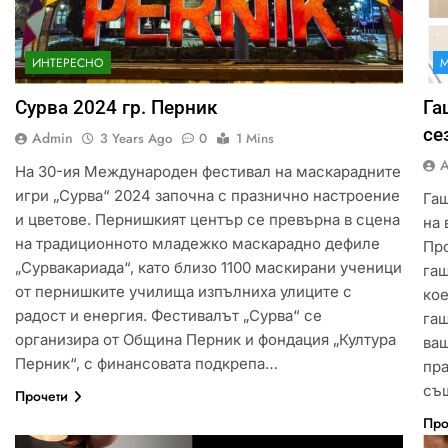
ИНТЕРЕСНО
Сурва 2024 гр. Перник
Га
се
Admin
3 Years Ago
0
1 Mins
На 30-ия Международен фестивал на маскарадните
игри „Сурва“ 2024 започна с празнично настроение
Га
и цветове. Пернишкият център се превърна в сцена
на 
на традиционното младежко маскарадно дефиле
Про
„Сурвакариада“, като близо 1100 маскирани ученици
гащ
от пернишките училища изпълниха улиците с
кое
радост и енергия. Фестивалът „Сурва“ се
гащ
организира от Община Перник и фондация „Култура
ваш
Перник“, с финансовата подкрепа…
пра
съ
Прочети
Про