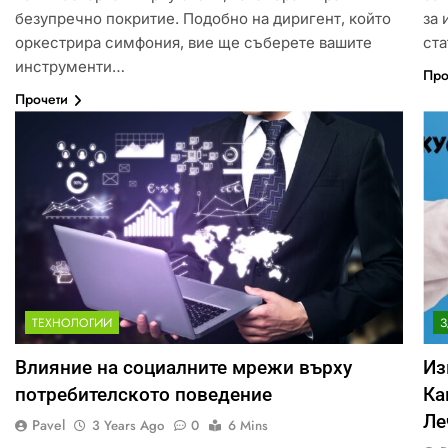
безупречно покритие. Подобно на диригент, който
за 
оркестрира симфония, вие ще съберете вашите
ста
инструменти…
Про
Прочети
ТЕХНОЛОГИИ
З
Влияние на социалните мрежи върху
Из
потребителското поведение
Ка
Ле
Pavel
3 Years Ago
0
6 Mins