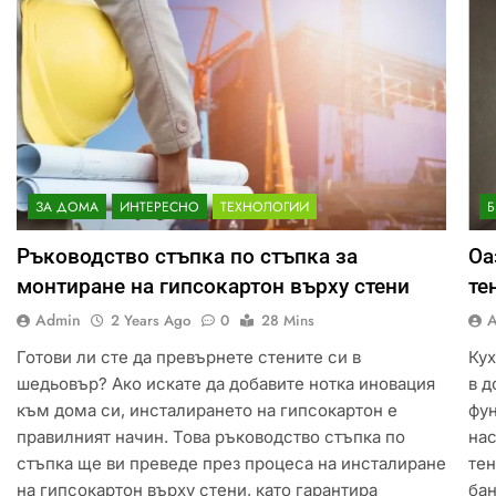
ЗА ДОМА
ИНТЕРЕСНО
ТЕХНОЛОГИИ
Ръководство стъпка по стъпка за
Оа
монтиране на гипсокартон върху стени
те
Admin
2 Years Ago
0
28 Mins
Готови ли сте да превърнете стените си в
Кух
шедьовър? Ако искате да добавите нотка иновация
в д
към дома си, инсталирането на гипсокартон е
фун
правилният начин. Това ръководство стъпка по
нас
стъпка ще ви преведе през процеса на инсталиране
тен
на гипсокартон върху стени, като гарантира
бан