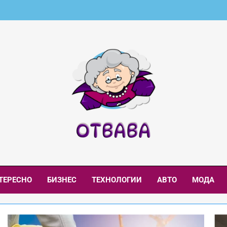
aba.net – Интересни
и И Интересни Новини
ТЕРЕСНО
БИЗНЕС
ТЕХНОЛОГИИ
АВТО
МОДА