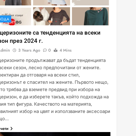
МОДА
щеризоните са тенденцията на всеки
зон през 2024 г.
Admin
3 Years Ago
0
4 Mins
щеризоните продължават да бъдат тенденцията
всеки сезон, лесно предпочитани от жените.
ектиран да отговаря на всеки стил,
еризонът е спасител на жените. Първото нещо,
то трябва да вземете предвид при избора на
еризон, е да изберете такъв, който подхожда на
ия тип фигура. Качеството на материята,
вилният избор на цвят и използваните аксесоари
що…
чети