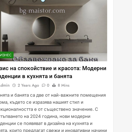
БИЗНЕС
зис на спокойствие и красота: Модерни
нденции в кухнята и банята
Admin
2 Years Ago
0
8 Mins
нята и банята са две от най-важните помещения
ома, където се изразява нашият стил и
кционалността е от съществено значение. С
тъпването на 2024 година, нови модерни
денции се появяват в дизайна на кухнята и
ята, които предлагат свежи и иновативни начини