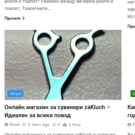
рокля и тоалет? Разлики между вечерна рокля и
нег
тоалет; Тоалетните…
ефе
Ис
Прочети
Про
МОДА
Идеи за съвременен дизайн
на баня
Онлайн магазин за сувенири zaKluch –
Ка
ИСТОРИЯ
Идеален за всеки повод
го
Pavel
P
3 Years Ago
0
2 Mins
Онлайн магазинът за сувенири zaKluch е чудесен
Въз