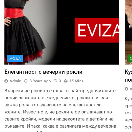
МОДА
Елегантност с вечерни рокли
Ку
по
Admin
3 Years Ago
0
15 Mins
Въпреки че роклята е една от най-предпочитаните
опции за жените в ежедневието, роклите играят
Кул
важна роля в създаването на елегантност за
кре
жените. Известно е, че роклите се различават по
тек
своите кройки, модели на деколтета и детайли на
не
ръкавите. И така, каква е разликата между вечерна
осн