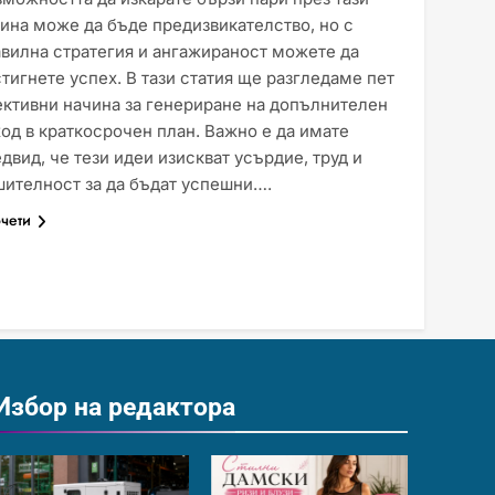
ина може да бъде предизвикателство, но с
вилна стратегия и ангажираност можете да
тигнете успех. В тази статия ще разгледаме пет
ктивни начина за генериране на допълнителен
од в краткосрочен план. Важно е да имате
двид, че тези идеи изискват усърдие, труд и
ителност за да бъдат успешни….
чети
Избор на редактора