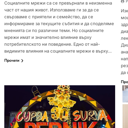
P
Социалните мрежи са се превърнали в неизменна
част от нашия живот. Използваме ги за да се
Изк
свързваме с приятели и семейство, да се
мо
информираме за текущите събития и да споделяме
здр
мненията си по различни теми. Но социалните
диа
мрежи имат и значително влияние върху
лек
потребителското ни поведение. Едно от най-
Диа
видимите влияния на социалните мрежи е върху…
ана
на
Прочети
рез
да
Про