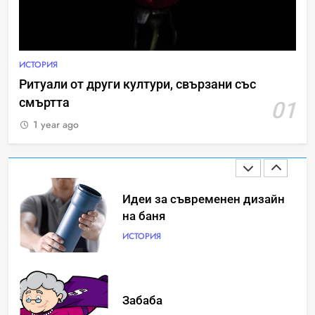
Човешкият мозък –
невероятна сложност и
възможност
ИНТЕРЕСНО
ИСТОРИЯ
ИСТОРИЯ
Ритуали от други култури, свързани със
смъртта
01
Ритуали от други култури,
свързани със смъртта
1 year ago
ИСТОРИЯ
Идеи за съвременен дизайн
на баня
ИСТОРИЯ
Забаба