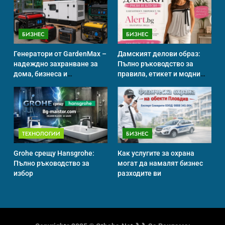
БИЗНЕС
БИЗНЕС
Идеи за съвременен дизайн
на баня
Генератори от GardenMax –
Дамският делови образ:
ИСТОРИЯ
надеждно захранване за
Пълно ръководство за
дома, бизнеса и
правила, етикет и модни
професионална употреба
тенденции
Забаба
ИСТОРИЯ
ТЕХНОЛОГИИ
БИЗНЕС
Grohe срещу Hansgrohe:
Как услугите за охрана
Пълно ръководство за
могат да намалят бизнес
Технологични оръжия, от
избор
разходите ви
които се нуждаем, за да се
борим с глобалното
ИСТОРИЯ
ТЕХНОЛОГИИ
затопляне