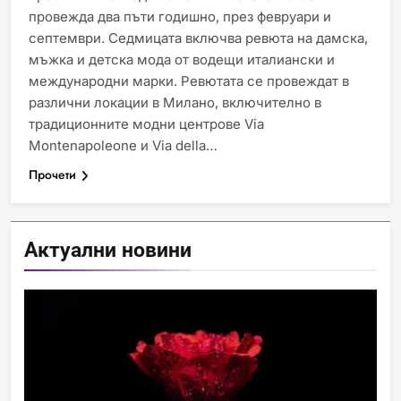
провежда два пъти годишно, през февруари и
септември. Седмицата включва ревюта на дамска,
мъжка и детска мода от водещи италиански и
Идеи за съвременен дизайн
международни марки. Ревютата се провеждат в
на баня
различни локации в Милано, включително в
ИСТОРИЯ
традиционните модни центрове Via
Montenapoleone и Via della…
Прочети
Забаба
ИСТОРИЯ
Актуални новини
Технологични оръжия, от
които се нуждаем, за да се
борим с глобалното
ИСТОРИЯ
ТЕХНОЛОГИИ
затопляне