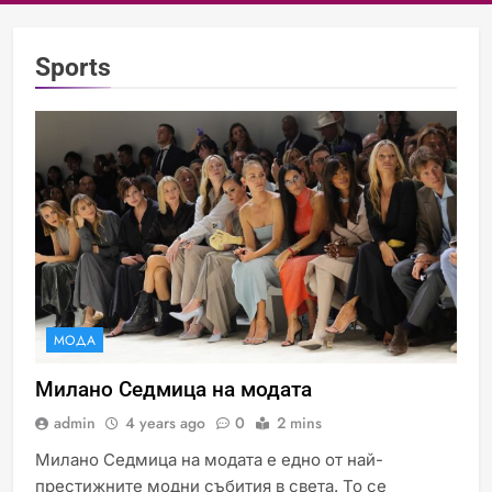
Sports
МОДА
Милано Седмица на модата
admin
4 years ago
0
2 mins
Милано Седмица на модата е едно от най-
престижните модни събития в света. То се