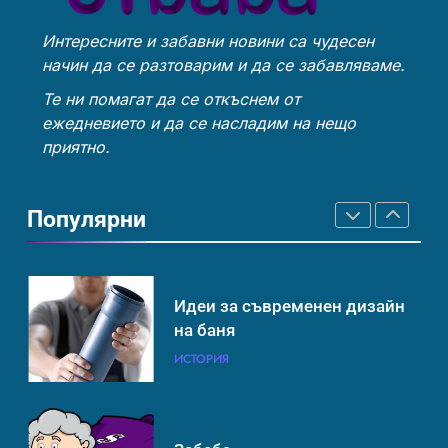
Интересните и забавни новини са чудесен
Човешкият мозък –
Идеи за съвременен дизайн
начин да се разтоварим и да се забавляваме.
невероятна сложност и
на баня
възможност
ИНТЕРЕСНО
ИСТОРИЯ
Те ни помагат да се откъснем от
ИСТОРИЯ
ежедневието и да се насладим на нещо
приятно.
Ритуали от други култури,
Забаба
свързани със смъртта
Популярни
ИСТОРИЯ
ИСТОРИЯ
Идеи за съвременен дизайн
Технологични оръжия, от
на баня
които се нуждаем, за да се
борим с глобалното
ИСТОРИЯ
ИСТОРИЯ
ТЕХНОЛОГИИ
затопляне
Човешкият мозък –