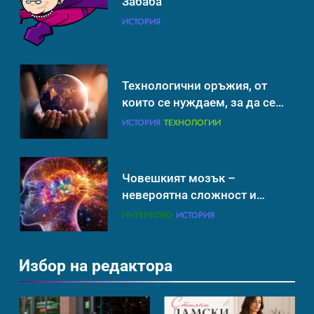
Забаба
невероятна сложност и
ИСТОРИЯ
възможност
ИНТЕРЕСНО
ИСТОРИЯ
Технологични оръжия, от
които се нуждаем, за да се
борим с глобалното
ИСТОРИЯ
ТЕХНОЛОГИИ
затопляне
Човешкият мозък –
невероятна сложност и
възможност
ИНТЕРЕСНО
ИСТОРИЯ
Избор на редактора
Ритуали от други култури,
свързани със смъртта
ИСТОРИЯ