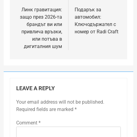
navigation
Линк гравитация:
Подарък за
защо през 2026-та
автомобил:
брандът ви или
Ключодържател с
привлича връзки,
номер от Radi Craft
или потъва в
дигиталния шум
LEAVE A REPLY
Your email address will not be published.
Required fields are marked
*
Comment
*