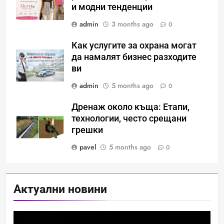
и модни тенденции
admin
3 months ago
0
Как услугите за охрана могат
да намалят бизнес разходите
ви
Идеи за съвременен дизайн
admin
5 months ago
0
на баня
Дренаж около къща: Етапи,
ИСТОРИЯ
технологии, често срещани
грешки
pavel
5 months ago
0
Забаба
ИСТОРИЯ
Актуални новини
Технологични оръжия, от