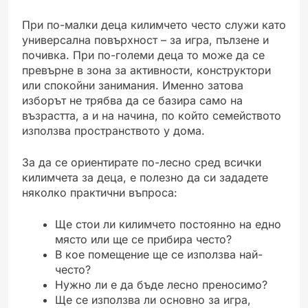
При по-малки деца килимчето често служи като
универсална повърхност – за игра, пълзене и
почивка. При по-големи деца то може да се
превърне в зона за активности, конструктори
или спокойни занимания. Именно затова
изборът не трябва да се базира само на
възрастта, а и на начина, по който семейството
използва пространството у дома.
За да се ориентирате по-лесно сред всички
килимчета за деца, е полезно да си зададете
няколко практични въпроса:
Ще стои ли килимчето постоянно на едно
място или ще се прибира често?
В кое помещение ще се използва най-
често?
Нужно ли е да бъде лесно преносимо?
Ще се използва ли основно за игра,