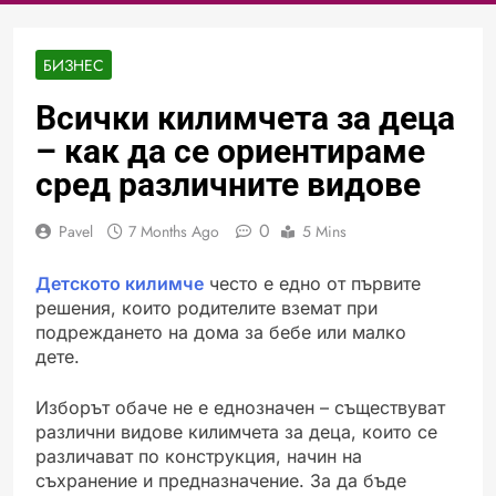
БИЗНЕС
Всички килимчета за деца
– как да се ориентираме
сред различните видове
0
Pavel
7 Months Ago
5 Mins
Детското килимче
често е едно от първите
решения, които родителите вземат при
подреждането на дома за бебе или малко
дете.
Изборът обаче не е еднозначен – съществуват
различни видове килимчета за деца, които се
различават по конструкция, начин на
съхранение и предназначение. За да бъде