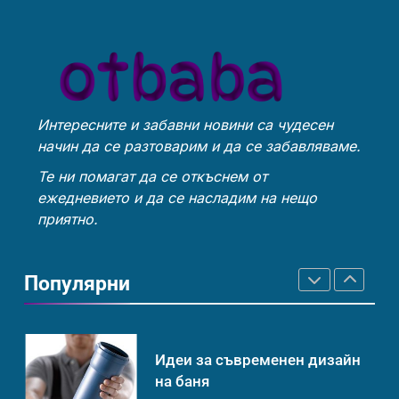
Технологични оръжия, от
Ритуали от други култури,
които се нуждаем, за да се
свързани със смъртта
борим с глобалното
ИСТОРИЯ
ТЕХНОЛОГИИ
ИСТОРИЯ
затопляне
Интересните и забавни новини са чудесен
Човешкият мозък –
Идеи за съвременен дизайн
начин да се разтоварим и да се забавляваме.
невероятна сложност и
на баня
възможност
ИНТЕРЕСНО
ИСТОРИЯ
Те ни помагат да се откъснем от
ИСТОРИЯ
ежедневието и да се насладим на нещо
приятно.
Ритуали от други култури,
Забаба
свързани със смъртта
Популярни
ИСТОРИЯ
ИСТОРИЯ
Идеи за съвременен дизайн
Технологични оръжия, от
на баня
които се нуждаем, за да се