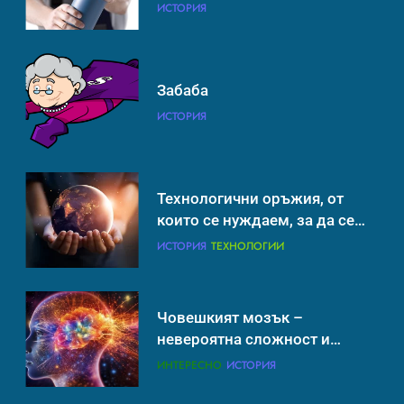
борим с глобалното
ИСТОРИЯ
ИСТОРИЯ
ТЕХНОЛОГИИ
затопляне
Човешкият мозък –
Забаба
невероятна сложност и
ИСТОРИЯ
възможност
ИНТЕРЕСНО
ИСТОРИЯ
Технологични оръжия, от
които се нуждаем, за да се
борим с глобалното
ИСТОРИЯ
ТЕХНОЛОГИИ
затопляне
Човешкият мозък –
невероятна сложност и
възможност
ИНТЕРЕСНО
ИСТОРИЯ