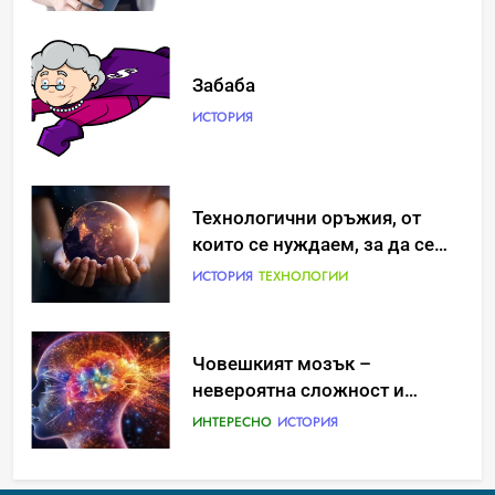
Забаба
ИСТОРИЯ
Идеи за съвременен дизайн
Технологични оръжия, от
на баня
които се нуждаем, за да се
борим с глобалното
ИСТОРИЯ
ИСТОРИЯ
ТЕХНОЛОГИИ
затопляне
Човешкият мозък –
Забаба
невероятна сложност и
ИСТОРИЯ
възможност
ИНТЕРЕСНО
ИСТОРИЯ