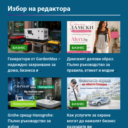
Избор на редактора
Ритуали от други култури,
свързани със смъртта
ИСТОРИЯ
БИЗНЕС
БИЗНЕС
Идеи за съвременен дизайн
на баня
Генератори от GardenMax –
Дамският делови образ:
ИСТОРИЯ
надеждно захранване за
Пълно ръководство за
дома, бизнеса и
правила, етикет и модни
професионална употреба
тенденции
Забаба
ИСТОРИЯ
ТЕХНОЛОГИИ
БИЗНЕС
Grohe срещу Hansgrohe:
Как услугите за охрана
Пълно ръководство за
могат да намалят бизнес
Технологични оръжия, от
избор
разходите ви