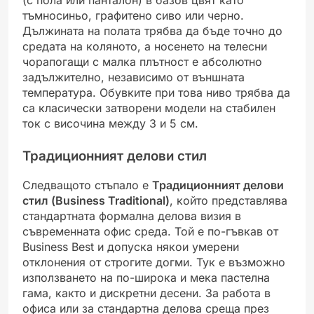
(с пола или панталон) в базов цвят като
тъмносиньо, графитено сиво или черно.
Дължината на полата трябва да бъде точно до
средата на коляното, а носенето на телесни
чорапогащи с малка плътност е абсолютно
задължително, независимо от външната
температура. Обувките при това ниво трябва да
са класически затворени модели на стабилен
ток с височина между 3 и 5 см.
Традиционният делови стил
Следващото стъпало е
Традиционният делови
стил (Business Traditional)
, който представлява
стандартната формална делова визия в
съвременната офис среда. Той е по-гъвкав от
Business Best и допуска някои умерени
отклонения от строгите догми. Тук е възможно
използването на по-широка и мека пастелна
гама, както и дискретни десени. За работа в
офиса или за стандартна делова среща през