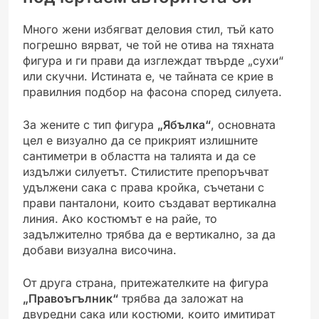
Много жени избягват деловия стил, тъй като
погрешно вярват, че той не отива на тяхната
фигура и ги прави да изглеждат твърде „сухи“
или скучни. Истината е, че тайната се крие в
правилния подбор на фасона според силуета.
За жените с тип фигура
„Ябълка“
, основната
цел е визуално да се прикрият излишните
сантиметри в областта на талията и да се
издължи силуетът. Стилистите препоръчват
удължени сака с права кройка, съчетани с
прави панталони, които създават вертикална
линия. Ако костюмът е на райе, то
задължително трябва да е вертикално, за да
добави визуална височина.
От друга страна, притежателките на фигура
„Правоъгълник“
трябва да заложат на
двуредни сака или костюми, които имитират