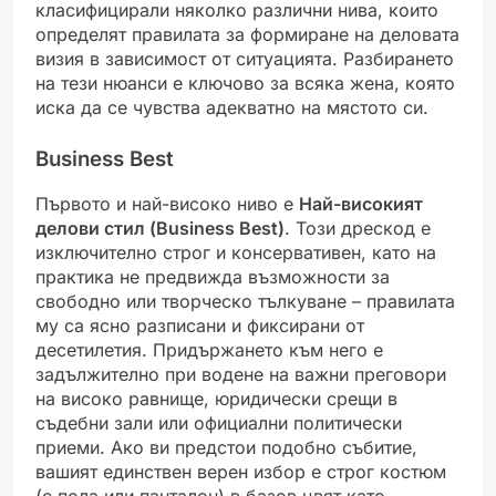
класифицирали няколко различни нива, които
определят правилата за формиране на деловата
визия в зависимост от ситуацията. Разбирането
на тези нюанси е ключово за всяка жена, която
иска да се чувства адекватно на мястото си.
Business Best
Първото и най-високо ниво е
Най-високият
делови стил (Business Best)
. Този дрескод е
изключително строг и консервативен, като на
практика не предвижда възможности за
свободно или творческо тълкуване – правилата
му са ясно разписани и фиксирани от
десетилетия. Придържането към него е
задължително при водене на важни преговори
на високо равнище, юридически срещи в
съдебни зали или официални политически
приеми. Ако ви предстои подобно събитие,
вашият единствен верен избор е строг костюм