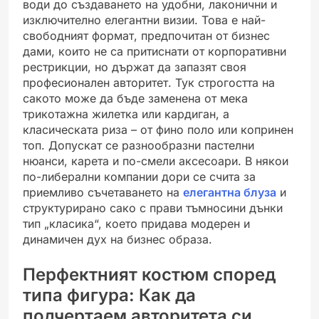
води до създаването на удобни, лаконични и
изключително елегантни визии. Това е най-
свободният формат, предпочитан от бизнес
дами, които не са притиснати от корпоративни
рестрикции, но държат да запазят своя
професионален авторитет. Тук строгостта на
сакото може да бъде заменена от мека
трикотажна жилетка или кардиган, а
класическата риза – от фино поло или копринен
топ. Допускат се разнообразни пастелни
нюанси, карета и по-смели аксесоари. В някои
по-либерални компании дори се счита за
приемливо съчетаването на
елегантна блуза
и
структурирано сако с прави тъмносини дънки
тип „класика“, което придава модерен и
динамичен дух на бизнес образа.
Перфектният костюм според
типа фигура: Как да
подчертаем авторитета си