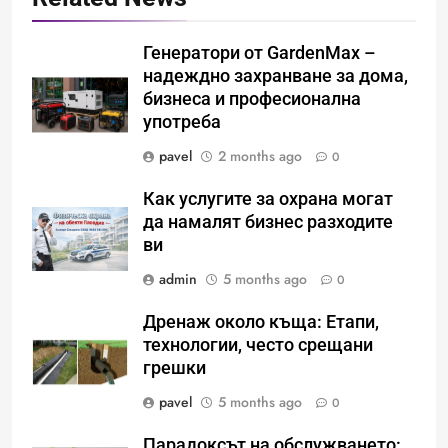
Генератори от GardenMax –
надеждно захранване за дома,
бизнеса и професионална
употреба
pavel
2 months ago
0
Как услугите за охрана могат
да намалят бизнес разходите
ви
Идеи за съвременен дизайн
admin
5 months ago
0
на баня
Дренаж около къща: Етапи,
ИСТОРИЯ
технологии, често срещани
грешки
pavel
5 months ago
0
Забаба
ИСТОРИЯ
Парадоксът на обслужването: