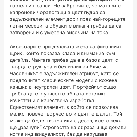
пастелни нюанси. Не забравяйте, че матовите
капронови чорапогащи в цвят пудра са
задължителен елемент дори през най-горещите
летни месеци, а обувките винаги трябва да са
затворени и с умерена височина на тока.
Аксесоарите при деловата жена са финалният
щрих, който показва класа и внимание към
детайла. Чантата трябва да е в базов цвят, с
твърда структура и без излишен блясък.
Часовникът е задължителен атрибут, като се
предпочитат класическите модели с кожена
каишка в неутрален цвят. Портфейлът също
трябва да е в унисон с общата естетика –
изчистен и с качествена изработка.
Единственият елемент, в който се позволява
малко повече творчество и цвят, е шалът. Той
може да бъде пъстър или с десен, което леко
ще „разчупи“ строгостта на образа и ще добави
нотка индивидуалност, без да нарушава