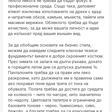
тялото никога не трябва да бъдат фокус в
професионална среда. Също така, деловият
етикет изключва използването на дрехи с едър
и натрапчив обков, камъни, мъниста, пайети или
масивни верижки. Облеклото трябва да бъде
изчистено, за да може вашата личност и идеи
да изпъкнат пред вашия външен вид.
За да обобщим основите на бизнес стила,
можем да изведем следните ключови тезиси:
фундаментът винаги е добре скроеният костюм.
През зимата се залага на дълги ръкави, докато
в горещите летни дни се допуска дължина ¾.
Панталоните трябва да са прави или леко
разкроени, като дължината им е правилна само
ако покриват поне една трета от тока на
обувката. Полата трябва да достига до средата
на коляното – нито по-нагоре, нито значително
по-надолу. Цветовата палитра е ограничена до
базовите тонове – черно, тъмносиньо, сиво,
бежово, а блузите трябва да са едноцветни и в