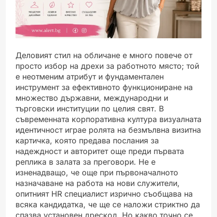
Деловият стил на обличане е много повече от
просто избор на дрехи за работното място; той
е неотменим атрибут и фундаментален
инструмент за ефективното функциониране на
множество държавни, международни и
търговски институции по целия свят. В
съвременната корпоративна култура визуалната
идентичност играе ролята на безмълвна визитна
картичка, която предава послания за
надеждност и авторитет още преди първата
реплика в залата за преговори. Не е
изненадващо, че още при първоначалното
назначаване на работа на нови служители,
опитният HR специалист изрично съобщава на
всяка кандидатка, че ще се наложи стриктно да
спазва установен дрескод. Но какво точно се