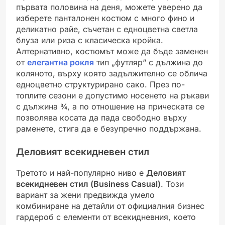
първата половина на деня, можете уверено да
изберете панталонен костюм с много фино и
деликатно райе, съчетан с едноцветна светла
блуза или риза с класическа кройка.
Алтернативно, костюмът може да бъде заменен
от
елегантна рокля
тип „футляр“ с дължина до
коляното, върху която задължително се облича
едноцветно структурирано сако. През по-
топлите сезони е допустимо носенето на ръкави
с дължина ¾, а по отношение на прическата се
позволява косата да пада свободно върху
раменете, стига да е безупречно поддържана.
Деловият всекидневен стил
Третото и най-популярно ниво е
Деловият
всекидневен стил (Business Casual)
. Този
вариант за жени предвижда умело
комбиниране на детайли от официалния бизнес
гардероб с елементи от всекидневния, което