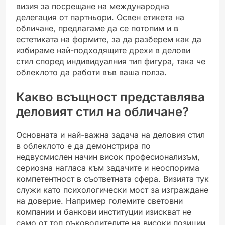
визия за посрещане на международна
делегация от партньори. Освен етикета на
обличане, предлагаме да се потопим и в
естетиката на формите, за да разберем как да
избираме най-подходящите дрехи в делови
стил според индивидуалния тип фигура, така че
облеклото да работи във ваша полза.
Какво всъщност представлява
деловият стил на обличане?
Основната и най-важна задача на деловия стил
в облеклото е да демонстрира по
недвусмислен начин висок професионализъм,
сериозна нагласа към задачите и неоспорима
компетентност в съответната сфера. Визията тук
служи като психологически мост за изграждане
на доверие. Например големите световни
компании и банкови институции изискват не
само от топ ръководителите на високи позиции,