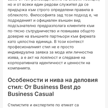
но и от всеки един редови служител да се
придържа към строго определени правила в
облеклото. Философията зад този подход е, че
подреденият и официален външен вид
подсъзнателно предразполага клиентите към
по-тясно сътрудничество и повишава общото
доверие на външните партньори към фирмата
като цялостна единица. В този контекст
професионалният стил не е просто
индивидуална заявка за мода или личностна
изява, а е акт на лоялност и следване на
корпоративната идентичност и ценности на
компанията.
Особености и нива на деловия
стил: От Business Best до
Business Casual
Стилистите и експертите по етикет са