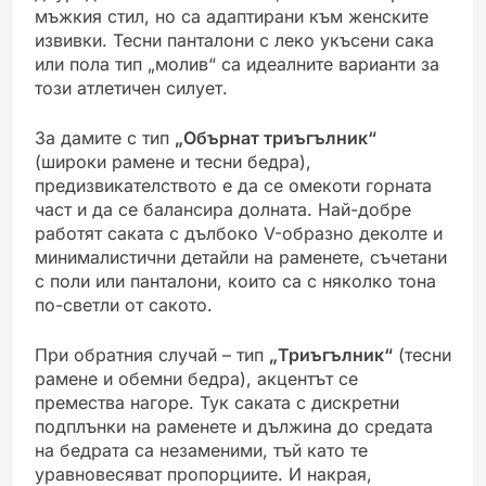
мъжкия стил, но са адаптирани към женските
извивки. Тесни панталони с леко укъсени сака
или пола тип „молив“ са идеалните варианти за
този атлетичен силует.
За дамите с тип
„Обърнат триъгълник“
(широки рамене и тесни бедра),
предизвикателството е да се омекоти горната
част и да се балансира долната. Най-добре
работят саката с дълбоко V-образно деколте и
минималистични детайли на раменете, съчетани
с поли или панталони, които са с няколко тона
по-светли от сакото.
При обратния случай – тип
„Триъгълник“
(тесни
рамене и обемни бедра), акцентът се
премества нагоре. Тук саката с дискретни
подплънки на раменете и дължина до средата
на бедрата са незаменими, тъй като те
уравновесяват пропорциите. И накрая,