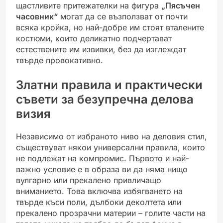
щастливите притежателки на фигура
„Пясъчен
часовник“
могат да се възползват от почти
всяка кройка, но най-добре им стоят вталените
костюми, които деликатно подчертават
естествените им извивки, без да изглеждат
твърде провокативно.
Златни правила и практически
съвети за безупречна делова
визия
Независимо от избраното ниво на деловия стил,
съществуват някои универсални правила, които
не подлежат на компромис. Първото и най-
важно условие е в образа ви да няма нищо
вулгарно или прекалено привличащо
вниманието. Това включва избягването на
твърде къси поли, дълбоки деколтета или
прекалено прозрачни материи – голите части на