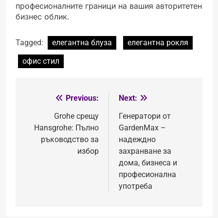
професионалните граници на вашия авторитетен
бизнес облик.
Tagged:
елегантна блуза
елегантна рокля
офис стил
Previous:
Next:
Post
navigation
Grohe срещу
Генератори от
Hansgrohe: Пълно
GardenMax –
ръководство за
надеждно
избор
захранване за
дома, бизнеса и
професионална
употреба