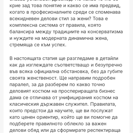
крие зад това понятие и какво се има предвид,
когато в професионалните среди се споменава
всекидневен делови стил за жени? Това е
комплексна система от правила, която
балансира между традициите на консерватизма
и нуждите на модерната динамична жена,
стремяща се към успех.
В настоящата статия ще разгледаме в детайли
как да изглеждате съответстващо и безупречно
във всяка официална обстановка, без да губите
своята женственост. Ще направим подробен
паралел, за да разберем по какво точно
деловият костюм на проспериращата бизнес
дама се отличава от унифицирания костюм на
класическия държавен служител. Правилата,
които предстои да научите, ще ви послужат
като ценен ориентир, който ще ви помогне да
подберете правилното облекло за важен
делови обяд или да сформирате респектираща