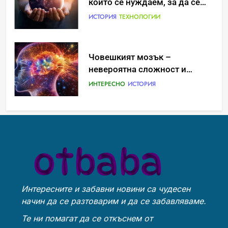
невероятна сложност и
ИСТОРИЯ
възможност
ИНТЕРЕСНО
ИСТОРИЯ
Технологични оръжия, от
Ритуали от други култури,
които се нуждаем, за да се
свързани със смъртта
борим с глобалното
ИСТОРИЯ
ТЕХНОЛОГИИ
ИСТОРИЯ
затопляне
Човешкият мозък –
Идеи за съвременен дизайн
невероятна сложност и
на баня
възможност
ИНТЕРЕСНО
ИСТОРИЯ
ИСТОРИЯ
Интересните и забавни новини са чудесен
Ритуали от други култури,
Забаба
начин да се разтоварим и да се забавляваме.
свързани със смъртта
ИСТОРИЯ
ИСТОРИЯ
Те ни помагат да се откъснем от