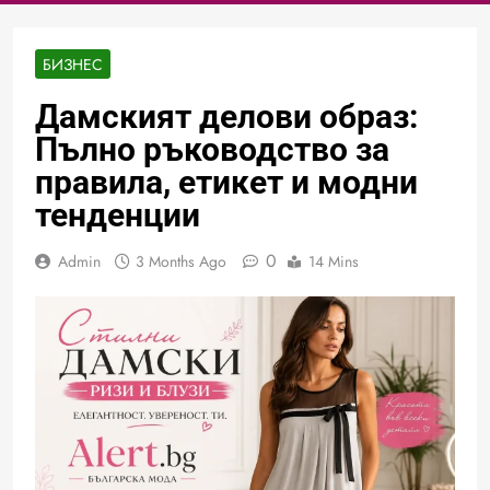
БИЗНЕС
Дамският делови образ:
Пълно ръководство за
правила, етикет и модни
тенденции
0
Admin
3 Months Ago
14 Mins