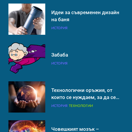
Идеи за съвременен дизайн
Технологични оръжия, от
на баня
които се нуждаем, за да се
борим с глобалното
ИСТОРИЯ
ИСТОРИЯ
ТЕХНОЛОГИИ
затопляне
Човешкият мозък –
Забаба
невероятна сложност и
ИСТОРИЯ
възможност
ИНТЕРЕСНО
ИСТОРИЯ
Технологични оръжия, от
които се нуждаем, за да се
борим с глобалното
ИСТОРИЯ
ТЕХНОЛОГИИ
затопляне
Човешкият мозък –