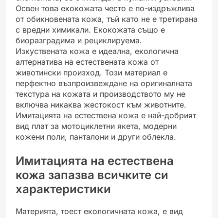
Освен това екокожата често е по-издръжлива
от обикновената кожа, тъй като не е третирана
с вредни химикали. Екокожата също е
биоразградима и рециклируема.
Изкуствената кожа е идеална, екологична
алтернатива на естествената кожа от
животински произход. Този материал е
перфектно възпроизвеждане на оригиналната
текстура на кожата и производството му не
включва никаква жестокост към животните.
Имитацията на естествена кожа е най-добрият
вид плат за мотоциклетни якета, модерни
кожени поли, панталони и други облекла.
Имитацията на естествена
кожа запазва всичките си
характеристики
Материята, тоест екологичната кожа, е вид