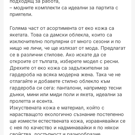
подходящ за работа,
– модните комплекти са идеални за партита с
приятели.
Голяма част от асортимента от еко кожа са
якетата. Това са дамски облекла, които са
изключително популярни от много сезони и по
нищо не личи, че ще излязат от мода. Предлагат
се в различни стилове. Ако искате да се
откроите от тълпата, изберете модел с ресни.
Дрехите от еко кожа са задължителни за
гардероба на всяка модерна жена. Така че не
отлагайте и добавете стилно облекло към
гардероба си сега: панталони, например тесни
дънки, мини или миди поли и якета, идеални за
пролетта и есента.
Изкуствената кожа е материал, който с
нарастващото екологично съзнание постепенно
ще измести естествената кожа, изравнявайки се
с нея по качество и надминавайки я по някои
свойства, достъпност и разнообразие.