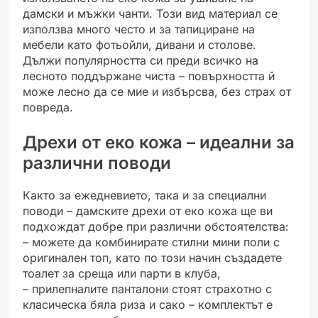
дамски и мъжки чанти. Този вид материал се
използва много често и за тапициране на
мебели като фотьойли, дивани и столове.
Дължи популярността си преди всичко на
лесното поддържане чиста – повърхността й
може лесно да се мие и избърсва, без страх от
повреда.
Дрехи от еко кожа – идеални за
различни поводи
Както за ежедневието, така и за специални
поводи – дамските дрехи от еко кожа ще ви
подхождат добре при различни обстоятелства:
– можете да комбинирате стилни мини поли с
оригинален топ, като по този начин създадете
тоалет за среща или парти в клуба,
– прилепналите панталони стоят страхотно с
класическа бяла риза и сако – комплектът е