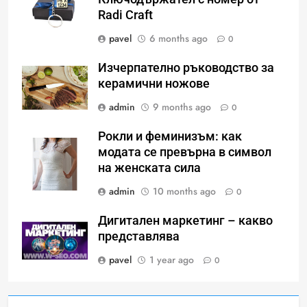
Radi Craft
pavel
6 months ago
0
Изчерпателно ръководство за
керамични ножове
admin
9 months ago
0
Рокли и феминизъм: как
модата се превърна в символ
на женската сила
Идеи за съвременен дизайн
admin
10 months ago
на баня
0
ИСТОРИЯ
Дигитален маркетинг – какво
представлява
pavel
1 year ago
0
Забаба
ИСТОРИЯ