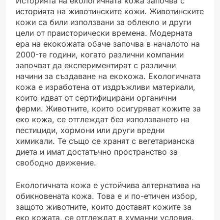
Историята на екологичната кожа започва с
историята на животинските кожи. Животинските
кожи са били използвани за облекло и други
цели от праисторически времена. Модерната
ера на екокожата обаче започва в началото на
2000-те години, когато различни компании
започват да експериментират с различни
начини за създаване на екокожа. Екологичната
кожа е изработена от издръжливи материали,
които идват от сертифицирани органични
ферми. Животните, които осигуряват кожите за
еко кожа, се отглеждат без използването на
пестициди, хормони или други вредни
химикали. Те също се хранят с вегетарианска
диета и имат достатъчно пространство за
свободно движение.
Екологичната кожа е устойчива алтернатива на
обикновената кожа. Това е и по-етичен избор,
защото животните, които доставят кожите за
еко кожата, се отглеждат в хуманни условия.