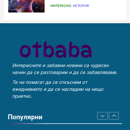
ИСТОРИЯ
възможност
ИНТЕРЕСНО
ИСТОРИЯ
Технологични оръжия, от
Ритуали от други култури,
които се нуждаем, за да се
свързани със смъртта
борим с глобалното
ИСТОРИЯ
ТЕХНОЛОГИИ
ИСТОРИЯ
затопляне
Интересните и забавни новини са чудесен
Човешкият мозък –
Идеи за съвременен дизайн
начин да се разтоварим и да се забавляваме.
невероятна сложност и
на баня
възможност
ИНТЕРЕСНО
ИСТОРИЯ
Те ни помагат да се откъснем от
ИСТОРИЯ
ежедневието и да се насладим на нещо
приятно.
Ритуали от други култури,
Забаба
свързани със смъртта
Популярни
ИСТОРИЯ
ИСТОРИЯ