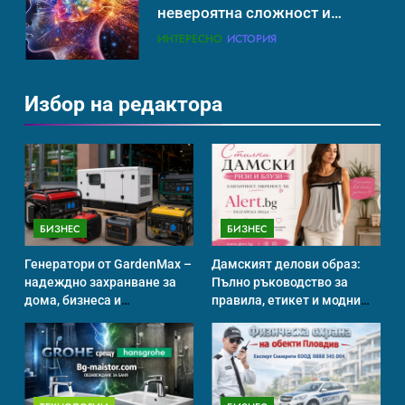
невероятна сложност и
възможност
ИНТЕРЕСНО
ИСТОРИЯ
Избор на редактора
Ритуали от други култури,
свързани със смъртта
ИСТОРИЯ
БИЗНЕС
БИЗНЕС
Идеи за съвременен дизайн
на баня
Генератори от GardenMax –
Дамският делови образ:
ИСТОРИЯ
надеждно захранване за
Пълно ръководство за
дома, бизнеса и
правила, етикет и модни
професионална употреба
тенденции
Забаба
ИСТОРИЯ