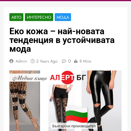
АВТО
ИНТЕРЕСНО
МОДА
Еко кожа – най-новата
тенденция в устойчивата
мода
0
Admin
2 Years Ago
8 Mins