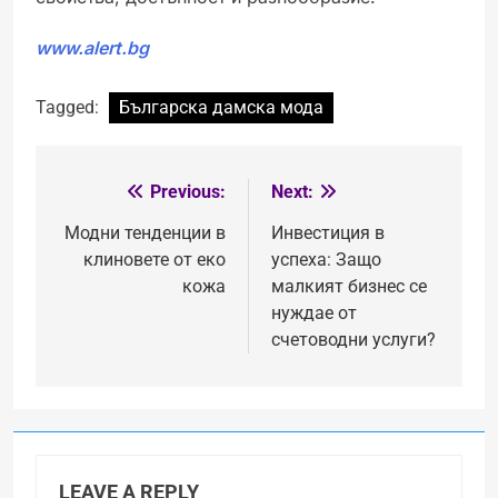
www.alert.bg
Tagged:
Българска дамска мода
Previous:
Next:
Post
navigation
Модни тенденции в
Инвестиция в
клиновете от еко
успеха: Защо
кожа
малкият бизнес се
нуждае от
счетоводни услуги?
LEAVE A REPLY