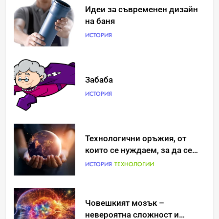
Идеи за съвременен дизайн
на баня
ИСТОРИЯ
Забаба
ИСТОРИЯ
Идеи за съвременен дизайн
Технологични оръжия, от
на баня
които се нуждаем, за да се
борим с глобалното
ИСТОРИЯ
ИСТОРИЯ
ТЕХНОЛОГИИ
затопляне
Човешкият мозък –
Забаба
невероятна сложност и