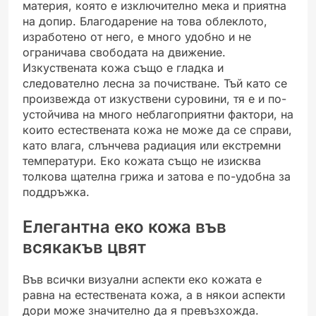
материя, която е изключително мека и приятна
на допир. Благодарение на това облеклото,
изработено от него, е много удобно и не
ограничава свободата на движение.
Изкуствената кожа също е гладка и
следователно лесна за почистване. Тъй като се
произвежда от изкуствени суровини, тя е и по-
устойчива на много неблагоприятни фактори, на
които естествената кожа не може да се справи,
като влага, слънчева радиация или екстремни
температури. Еко кожата също не изисква
толкова щателна грижа и затова е по-удобна за
поддръжка.
Елегантна еко кожа във
всякакъв цвят
Във всички визуални аспекти еко кожата е
равна на естествената кожа, а в някои аспекти
дори може значително да я превъзхожда.