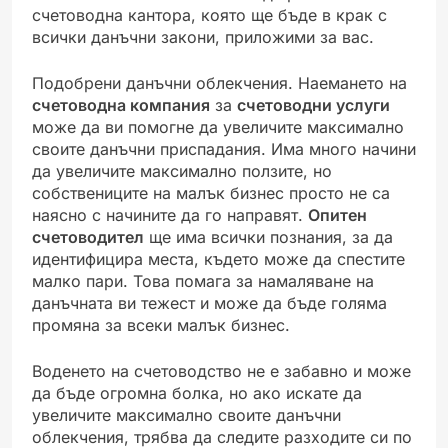
счетоводна кантора, която ще бъде в крак с
всички данъчни закони, приложими за вас.
Подобрени данъчни облекчения. Наемането на
счетоводна компания
за
счетоводни услуги
може да ви помогне да увеличите максимално
своите данъчни приспадания. Има много начини
да увеличите максимално ползите, но
собствениците на малък бизнес просто не са
наясно с начините да го направят.
Опитен
счетоводител
ще има всички познания, за да
идентифицира места, където може да спестите
малко пари. Това помага за намаляване на
данъчната ви тежест и може да бъде голяма
промяна за всеки малък бизнес.
Воденето на счетоводство не е забавно и може
да бъде огромна болка, но ако искате да
увеличите максимално своите данъчни
облекчения, трябва да следите разходите си по