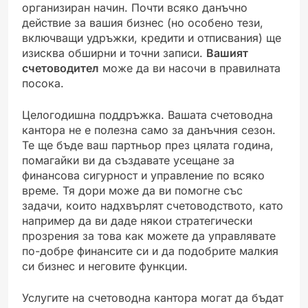
организиран начин. Почти всяко данъчно
действие за вашия бизнес (но особено тези,
включващи удръжки, кредити и отписвания) ще
изисква обширни и точни записи.
Вашият
счетоводител
може да ви насочи в правилната
посока.
Целогодишна поддръжка. Вашата счетоводна
кантора не е полезна само за данъчния сезон.
Те ще бъде ваш партньор през цялата година,
помагайки ви да създавате усещане за
финансова сигурност и управление по всяко
време. Тя дори може да ви помогне със
задачи, които надхвърлят счетоводството, като
например да ви даде някои стратегически
прозрения за това как можете да управлявате
по-добре финансите си и да подобрите малкия
си бизнес и неговите функции.
Услугите на счетоводна кантора могат да бъдат