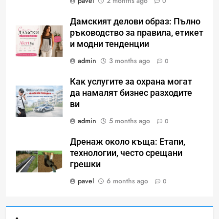
pavel
2 months ago
0
Дамският делови образ: Пълно
ръководство за правила, етикет
и модни тенденции
admin
3 months ago
0
Как услугите за охрана могат
да намалят бизнес разходите
ви
Идеи за съвременен дизайн
admin
5 months ago
0
на баня
Дренаж около къща: Етапи,
ИСТОРИЯ
технологии, често срещани
грешки
pavel
6 months ago
0
Забаба
ИСТОРИЯ