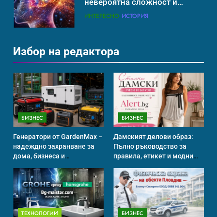
невероятна сложност и
възможност
ИНТЕРЕСНО
ИСТОРИЯ
Избор на редактора
Ритуали от други култури,
свързани със смъртта
ИСТОРИЯ
БИЗНЕС
БИЗНЕС
Идеи за съвременен дизайн
на баня
Генератори от GardenMax –
Дамският делови образ:
ИСТОРИЯ
надеждно захранване за
Пълно ръководство за
дома, бизнеса и
правила, етикет и модни
професионална употреба
тенденции
Забаба
ИСТОРИЯ
ТЕХНОЛОГИИ
БИЗНЕС