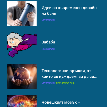
Идеи за съвременен дизайн
Технологични оръжия, от
на баня
които се нуждаем, за да се
борим с глобалното
ИСТОРИЯ
ИСТОРИЯ
ТЕХНОЛОГИИ
затопляне
Човешкият мозък –
Забаба
невероятна сложност и
ИСТОРИЯ
възможност
ИНТЕРЕСНО
ИСТОРИЯ
Технологични оръжия, от
които се нуждаем, за да се
борим с глобалното
ИСТОРИЯ
ТЕХНОЛОГИИ
затопляне
Човешкият мозък –