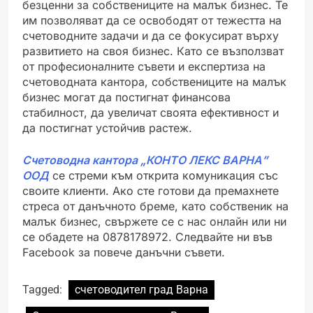
безценни за собствениците на малък бизнес. Те
им позволяват да се освободят от тежестта на
счетоводните задачи и да се фокусират върху
развитието на своя бизнес. Като се възползват
от професионалните съвети и експертиза на
счетоводната кантора, собствениците на малък
бизнес могат да постигнат финансова
стабилност, да увеличат своята ефективност и
да постигнат устойчив растеж.
Счетоводна кантора „КОНТО ЛЕКС ВАРНА”
ООД
се стреми към открита комуникация със
своите клиенти. Ако сте готови да премахнете
стреса от данъчното бреме, като собственик на
малък бизнес, свържете се с нас онлайн или ни
се обадете на 0878178972. Следвайте ни във
Facebook за повече данъчни съвети.
Tagged:
счетоводител град Варна