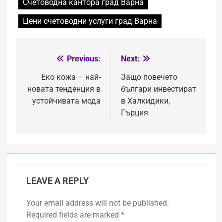
Счетоводна кантора град Варна
Цени счетоводни услуги град Варна
Previous:
Next:
Post
navigation
Еко кожа – най-
Защо повечето
новата тенденция в
българи инвестират
устойчивата мода
в Халкидики,
Гърция
LEAVE A REPLY
Your email address will not be published.
Required fields are marked
*