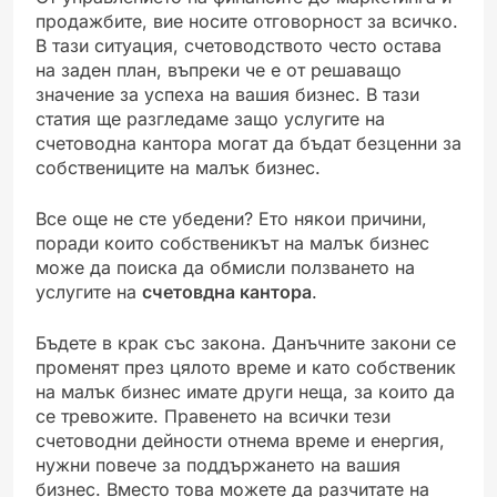
продажбите, вие носите отговорност за всичко.
В тази ситуация, счетоводството често остава
на заден план, въпреки че е от решаващо
значение за успеха на вашия бизнес. В тази
статия ще разгледаме защо услугите на
счетоводна кантора могат да бъдат безценни за
собствениците на малък бизнес.
Все още не сте убедени? Ето някои причини,
поради които собственикът на малък бизнес
може да поиска да обмисли ползването на
услугите на
счетовдна кантора
.
Бъдете в крак със закона. Данъчните закони се
променят през цялото време и като собственик
на малък бизнес имате други неща, за които да
се тревожите. Правенето на всички тези
счетоводни дейности отнема време и енергия,
нужни повече за поддържането на вашия
бизнес. Вместо това можете да разчитате на