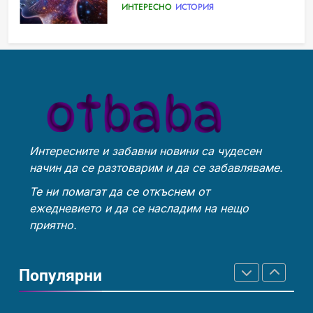
възможност
ИНТЕРЕСНО
ИСТОРИЯ
Технологични оръжия, от
Ритуали от други култури,
които се нуждаем, за да се
свързани със смъртта
борим с глобалното
ИСТОРИЯ
ТЕХНОЛОГИИ
ИСТОРИЯ
затопляне
Интересните и забавни новини са чудесен
Човешкият мозък –
Идеи за съвременен дизайн
начин да се разтоварим и да се забавляваме.
невероятна сложност и
на баня
възможност
ИНТЕРЕСНО
ИСТОРИЯ
Те ни помагат да се откъснем от
ИСТОРИЯ
ежедневието и да се насладим на нещо
приятно.
Ритуали от други култури,
Забаба
свързани със смъртта
Популярни
ИСТОРИЯ
ИСТОРИЯ