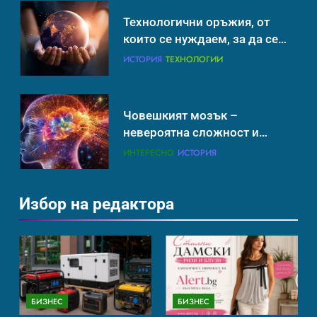
Технологични оръжия, от
които се нуждаем, за да се
борим с глобалното
ИСТОРИЯ
ТЕХНОЛОГИИ
затопляне
Човешкият мозък –
невероятна сложност и
възможност
ИНТЕРЕСНО
ИСТОРИЯ
Избор на редактора
Ритуали от други култури,
свързани със смъртта
ИСТОРИЯ
БИЗНЕС
БИЗНЕС
Идеи за съвременен дизайн