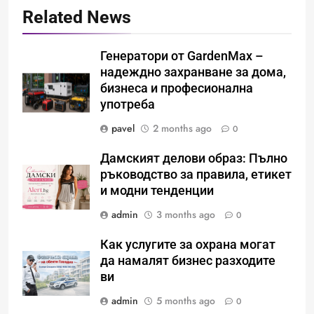
Related News
Генератори от GardenMax –
надеждно захранване за дома,
бизнеса и професионална
употреба
pavel
2 months ago
0
Дамският делови образ: Пълно
ръководство за правила, етикет
и модни тенденции
admin
3 months ago
0
Как услугите за охрана могат
да намалят бизнес разходите
ви
Идеи за съвременен дизайн
admin
5 months ago
0