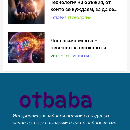
Идеи за съвременен дизайн
Технологични оръжия, от
на баня
които се нуждаем, за да се
борим с глобалното
ИСТОРИЯ
ИСТОРИЯ
ТЕХНОЛОГИИ
затопляне
Човешкият мозък –
Забаба
невероятна сложност и
ИСТОРИЯ
възможност
ИНТЕРЕСНО
ИСТОРИЯ
Технологични оръжия, от
Ритуали от други култури,
които се нуждаем, за да се
свързани със смъртта
борим с глобалното
ИСТОРИЯ
ТЕХНОЛОГИИ
ИСТОРИЯ
затопляне
Интересните и забавни новини са чудесен
Човешкият мозък –
Идеи за съвременен дизайн
начин да се разтоварим и да се забавляваме.
невероятна сложност и
на баня
възможност