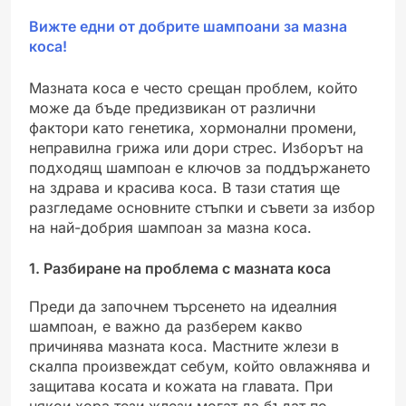
Вижте едни от добрите шампоани за мазна
коса!
Мазната коса е често срещан проблем, който
може да бъде предизвикан от различни
фактори като генетика, хормонални промени,
неправилна грижа или дори стрес. Изборът на
подходящ шампоан е ключов за поддържането
на здрава и красива коса. В тази статия ще
разгледаме основните стъпки и съвети за избор
на най-добрия шампоан за мазна коса.
1. Разбиране на проблема с мазната коса
Преди да започнем търсенето на идеалния
шампоан, е важно да разберем какво
причинява мазната коса. Мастните жлези в
скалпа произвеждат себум, който овлажнява и
защитава косата и кожата на главата. При