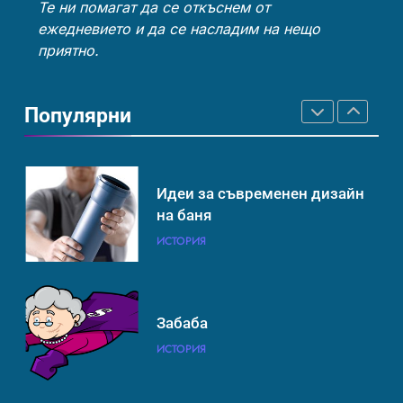
ИНТЕРЕСНО
ИСТОРИЯ
Те ни помагат да се откъснем от
ИСТОРИЯ
ежедневието и да се насладим на нещо
приятно.
Ритуали от други култури,
Забаба
свързани със смъртта
Популярни
ИСТОРИЯ
ИСТОРИЯ
Идеи за съвременен дизайн
Технологични оръжия, от
на баня
които се нуждаем, за да се
борим с глобалното
ИСТОРИЯ
ИСТОРИЯ
ТЕХНОЛОГИИ
затопляне
Човешкият мозък –
Забаба
невероятна сложност и
ИСТОРИЯ
възможност
ИНТЕРЕСНО
ИСТОРИЯ