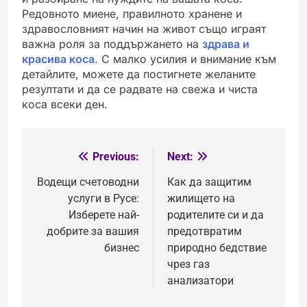
Редовното миене, правилното хранене и
здравословният начин на живот също играят
важна роля за поддържането на
здрава и
красива коса
. С малко усилия и внимание към
детайлите, можете да постигнете желаните
резултати и да се радвате на свежа и чиста
коса всеки ден.
Previous:
Next:
Post
navigation
Водещи счетоводни
Как да защитим
услуги в Русе:
жилището на
Изберете най-
родителите си и да
добрите за вашия
предотвратим
бизнес
природно бедствие
чрез газ
анализатори