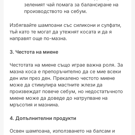
зеленият чай помага за балансиране на
производството на себум.
Избягвайте шампоани със силикони и сулфати,
тъй като те могат да утежнят косата и да я
направят още по-мазна.
3. Честота на миене
Честотата на миене също играе важна роля. За
мазна коса е препоръчително да се мие всеки
ден или през ден. Прекалено честото миене
може да стимулира мастните жлези да
произвеждат повече себум, но недостатъчното
миене може да доведе до натрупване на
мръсотия и мазнина.
4. Допълнителни продукти
Освен шампоана, използването на балсам и