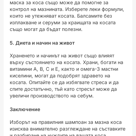
маска за коса също може да помогне за
контрол на мазнината. Изберете леки формули,
които не утежняват косата. Балсамите без
изплакване и серуми за краищата на косата
също могат да бъдат полезни.
5. Диета и начин на живот
Храненето и начинът на живот също влияят
върху състоянието на косата. Храни, богати на
витамини A, B, C и E, както и омега-3 мастни
киселини, могат да подобрят здравето на
косата. Опитайте се да избягвате стреса и да
спите достатъчно, тъй като стресът може да
увеличи производството на себум.
Заключение
Изборът на правилния шампоан за мазна коса
изисква внимателно разглеждане на съставките
и разбиране на нуждите на вашата коса.