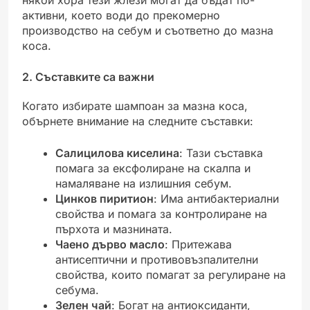
някои хора тези жлези могат да бъдат по-
активни, което води до прекомерно
производство на себум и съответно до мазна
коса.
2. Съставките са важни
Когато избирате шампоан за мазна коса,
обърнете внимание на следните съставки:
Салицилова киселина
: Тази съставка
помага за ексфолиране на скалпа и
намаляване на излишния себум.
Цинков пиритион
: Има антибактериални
свойства и помага за контролиране на
пърхота и мазнината.
Чаено дърво масло
: Притежава
антисептични и противовъзпалителни
свойства, които помагат за регулиране на
себума.
Зелен чай
: Богат на антиоксиданти,