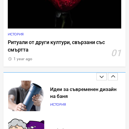
Човешкият мозък –
невероятна сложност и
възможност
ИНТЕРЕСНО
ИСТОРИЯ
ИСТОРИЯ
Ритуали от други култури, свързани със
смъртта
01
Ритуали от други култури,
свързани със смъртта
1 year ago
ИСТОРИЯ
Идеи за съвременен дизайн
на баня
ИСТОРИЯ