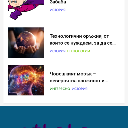
Забаба
ИСТОРИЯ
Идеи за съвременен дизайн
Технологични оръжия, от
на баня
които се нуждаем, за да се
борим с глобалното
ИСТОРИЯ
ИСТОРИЯ
ТЕХНОЛОГИИ
затопляне
Човешкият мозък –
Забаба
невероятна сложност и
ИСТОРИЯ
възможност
ИНТЕРЕСНО
ИСТОРИЯ
Технологични оръжия, от
Ритуали от други култури,
които се нуждаем, за да се
свързани със смъртта
борим с глобалното
ИСТОРИЯ
ТЕХНОЛОГИИ
ИСТОРИЯ