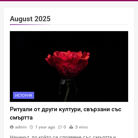
August 2025
ИСТОРИЯ
Ритуали от други култури, свързани със
смъртта
admin
1 year ago
0
5 mins
Начинът, по който се справяме със смъртта и