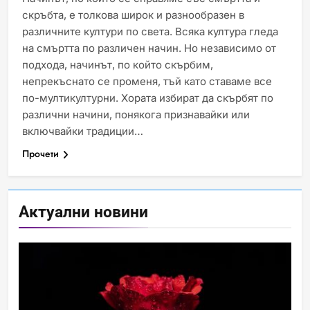
скръбта, е толкова широк и разнообразен в
различните култури по света. Всяка култура гледа
на смъртта по различен начин. Но независимо от
подхода, начинът, по който скърбим,
Идеи за съвременен дизайн
непрекъснато се променя, тъй като ставаме все
на баня
по-мултикултурни. Хората избират да скърбят по
ИСТОРИЯ
различни начини, понякога признавайки или
включвайки традиции…
Прочети
Забаба
ИСТОРИЯ
Актуални новини
Технологични оръжия, от
които се нуждаем, за да се
борим с глобалното
ИСТОРИЯ
ТЕХНОЛОГИИ
затопляне