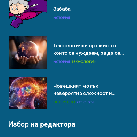
Човешкият мозък –
Забаба
невероятна сложност и
ИСТОРИЯ
възможност
ИНТЕРЕСНО
ИСТОРИЯ
Технологични оръжия, от
които се нуждаем, за да се
борим с глобалното
ИСТОРИЯ
ТЕХНОЛОГИИ
затопляне
Човешкият мозък –
невероятна сложност и
възможност
ИНТЕРЕСНО
ИСТОРИЯ
Избор на редактора
Ритуали от други култури,
свързани със смъртта