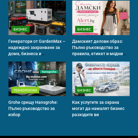
ИСТОРИЯ
БИЗНЕС
БИЗНЕС
Идеи за съвременен дизайн
на баня
Генератори от GardenMax –
Дамският делови образ:
ИСТОРИЯ
надеждно захранване за
Пълно ръководство за
дома, бизнеса и
правила, етикет и модни
професионална употреба
тенденции
Забаба
ИСТОРИЯ
ТЕХНОЛОГИИ
БИЗНЕС
Grohe срещу Hansgrohe:
Как услугите за охрана
Пълно ръководство за
могат да намалят бизнес
Технологични оръжия, от
избор
разходите ви
които се нуждаем, за да се
борим с глобалното
ИСТОРИЯ
ТЕХНОЛОГИИ
затопляне