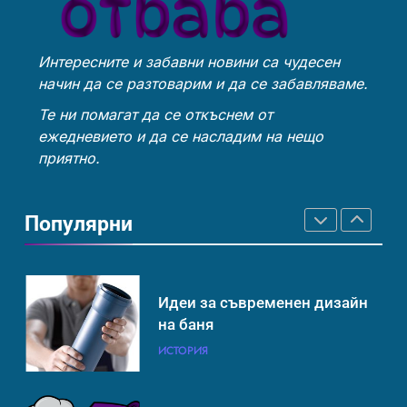
затопляне
Интересните и забавни новини са чудесен
Човешкият мозък –
Идеи за съвременен дизайн
начин да се разтоварим и да се забавляваме.
невероятна сложност и
на баня
възможност
ИНТЕРЕСНО
ИСТОРИЯ
Те ни помагат да се откъснем от
ИСТОРИЯ
ежедневието и да се насладим на нещо
приятно.
Ритуали от други култури,
Забаба
свързани със смъртта
Популярни
ИСТОРИЯ
ИСТОРИЯ
Идеи за съвременен дизайн
Технологични оръжия, от
на баня
които се нуждаем, за да се
борим с глобалното
ИСТОРИЯ
ИСТОРИЯ
ТЕХНОЛОГИИ
затопляне