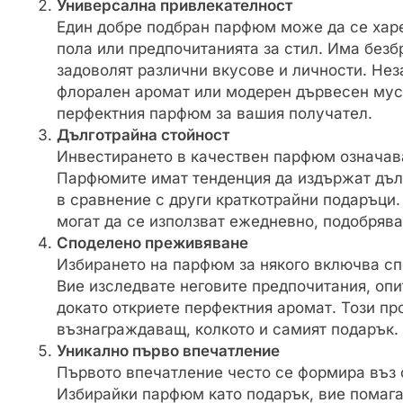
Универсална привлекателност
Един добре подбран парфюм може да се харе
пола или предпочитанията за стил. Има безб
задоволят различни вкусове и личности. Не
флорален аромат или модерен дървесен мус
перфектния парфюм за вашия получател.
Дълготрайна стойност
Инвестирането в качествен парфюм означава
Парфюмите имат тенденция да издържат дълг
в сравнение с други краткотрайни подаръци. 
могат да се използват ежедневно, подобряв
Споделено преживяване
Избирането на парфюм за някого включва сп
Вие изследвате неговите предпочитания, опи
докато откриете перфектния аромат. Този п
възнаграждаващ, колкото и самият подарък.
Уникално първо впечатление
Първото впечатление често се формира въз 
Избирайки парфюм като подарък, вие помага