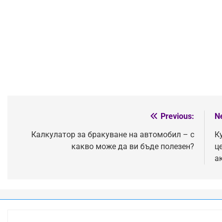
Previous:
N
Post
navigation
Калкулатор за бракуване на автомобил – с
К
какво може да ви бъде полезен?
ц
а