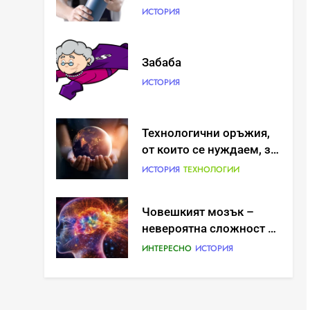
ИСТОРИЯ
Забаба
ИСТОРИЯ
Технологични оръжия,
от които се нуждаем, за
да се борим с
ИСТОРИЯ
ТЕХНОЛОГИИ
глобалното затопляне
Човешкият мозък –
невероятна сложност и
възможност
ИНТЕРЕСНО
ИСТОРИЯ
Ритуали от други
култури, свързани със