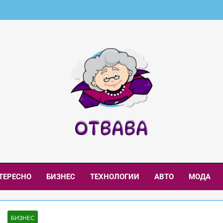
aba.net – Интересни
и И Интересни Новини
ТЕРЕСНО
БИЗНЕС
ТЕХНОЛОГИИ
АВТО
МОДА
БИЗНЕС