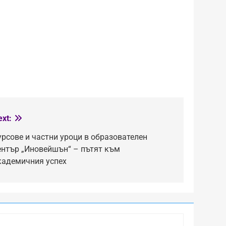
ext:
урсове и частни уроци в образователен
ентър „Иновейшън“ – пътят към
кадемичния успех