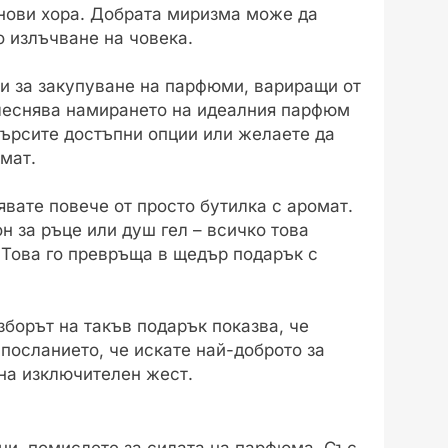
 нови хора. Добрата миризма може да
о излъчване на човека.
 за закупуване на парфюми, вариращи от
улеснява намирането на идеалния парфюм
търсите достъпни опции или желаете да
мат.
вате повече от просто бутилка с аромат.
н за ръце или душ гел – всичко това
 Това го превръща в щедър подарък с
Изборът на такъв подарък показва, че
 посланието, че искате най-доброто за
ина изключителен жест.
ци, помислете за силата на парфюма. Със