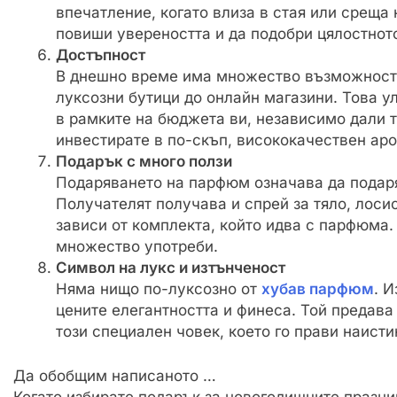
впечатление, когато влиза в стая или среща
повиши увереността и да подобри цялостнот
Достъпност
В днешно време има множество възможности
луксозни бутици до онлайн магазини. Това 
в рамките на бюджета ви, независимо дали 
инвестирате в по-скъп, висококачествен аро
Подарък с много ползи
Подаряването на парфюм означава да подаря
Получателят получава и спрей за тяло, лосио
зависи от комплекта, който идва с парфюма.
множество употреби.
Символ на лукс и изтънченост
Няма нищо по-луксозно от
хубав парфюм
. 
цените елегантността и финеса. Той предава
този специален човек, което го прави наист
Да обобщим написаното …
Когато избирате подарък за новогодишните празни