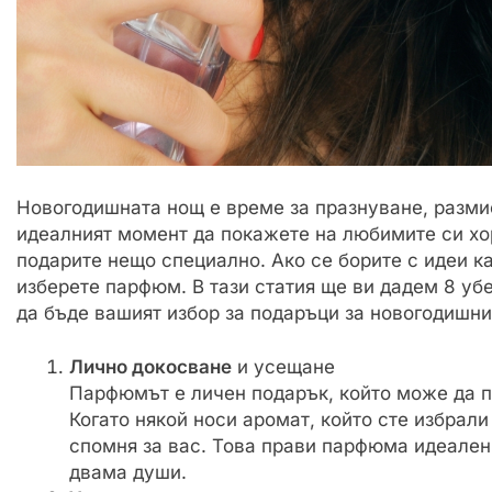
Новогодишната нощ е време за празнуване, размис
идеалният момент да покажете на любимите си хор
подарите нещо специално. Ако се борите с идеи ка
изберете парфюм. В тази статия ще ви дадем 8 у
да бъде вашият избор за подаръци за новогодишни
Лично докосване
и усещане
Парфюмът е личен подарък, който може да п
Когато някой носи аромат, който сте избрали
спомня за вас. Това прави парфюма идеален
двама души.