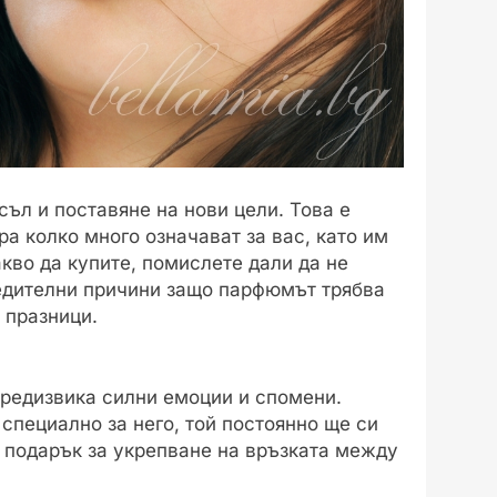
ъл и поставяне на нови цели. Това е
а колко много означават за вас, като им
кво да купите, помислете дали да не
бедителни причини защо парфюмът трябва
 празници.
редизвика силни емоции и спомени.
 специално за него, той постоянно ще си
 подарък за укрепване на връзката между