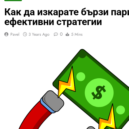
Как да изкарате бързи пари
ефективни стратегии
0
Pavel
3 Years Ago
5 Mins