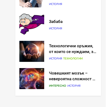
ИСТОРИЯ
Забаба
ИСТОРИЯ
Технологични оръжия,
от които се нуждаем, за
да се борим с
ИСТОРИЯ
ТЕХНОЛОГИИ
глобалното затопляне
Човешкият мозък –
невероятна сложност и
възможност
ИНТЕРЕСНО
ИСТОРИЯ
Ритуали от други
култури, свързани със