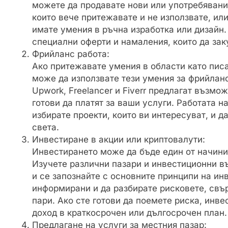
можете да продавате нови или употребявани
които вече притежавате и не използвате, ил
имате умения в ръчна изработка или дизайн.
специални оферти и намаления, които да зак
Фрийланс работа:
Ако притежавате умения в области като писа
може да използвате тези умения за фрийлан
Upwork, Freelancer и Fiverr предлагат възмо
готови да платят за ваши услуги. Работата н
избирате проекти, които ви интересуват, и д
света.
Инвестиране в акции или криптовалути:
Инвестирането може да бъде един от начини
Изучете различни пазари и инвестиционни в
и се запознайте с основните принципи на ин
информирани и да разбирате рисковете, свър
пари. Ако сте готови да поемете риска, инв
доход в краткосрочен или дългосрочен план.
Предлагане на услуги за местния пазар: