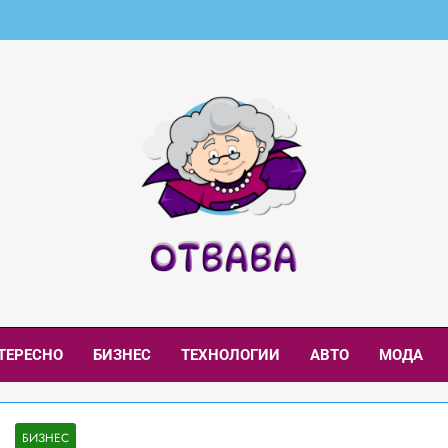
aba.net – Интересни
и И Интересни Новини
ТЕРЕСНО
БИЗНЕС
ТЕХНОЛОГИИ
АВТО
МОДА
БИЗНЕС