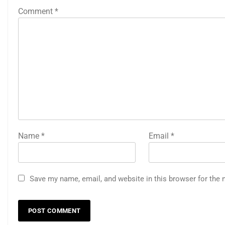
Comment
*
Name
*
Email
*
Save my name, email, and website in this browser for the 
Идеи за съвременен дизайн