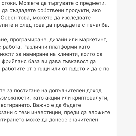
 стоки. Можете да търгувате с предмети,
и да създадете собствени продукти, ако
 Освен това, можете да изследвате
упите и след това да продадете с печалба.
не, програмиране, дизайн или маркетинг,
с работа. Различни платформи като
жности за намиране на клиенти, които са
а фрийланс база ви дава гъвкавост да
а работите от вкъщи или откъдето и да е по
те за постигане на допълнителен доход.
ъзможности, като акции или криптовалути,
вестирането. Важно е да бъдете
зани с тези инвестиции, преди да вложите
естирането може да донесе значителен