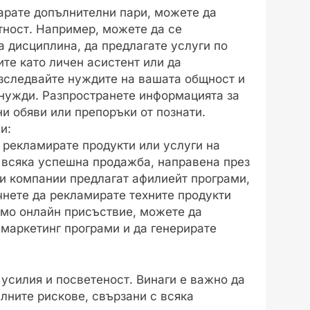
арате допълнителни пари, можете да
тност. Например, можете да се
а дисциплина, да предлагате услуги по
ите като личен асистент или да
Изследвайте нуждите на вашата общност и
и нужди. Разпространете информацията за
и обяви или препоръки от познати.
и:
 рекламирате продукти или услуги на
 всяка успешна продажба, направена през
и компании предлагат афилиейт програми,
чнете да рекламирате техните продукти
лямо онлайн присъствие, можете да
 маркетинг програми и да генерирате
усилия и посветеност. Винаги е важно да
алните рискове, свързани с всяка