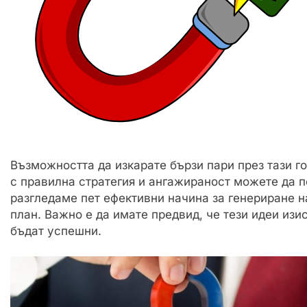
Възможността да изкарате бързи пари през тази г
с правилна стратегия и ангажираност можете да по
разгледаме пет ефективни начина за генериране н
план. Важно е да имате предвид, че тези идеи изи
бъдат успешни.