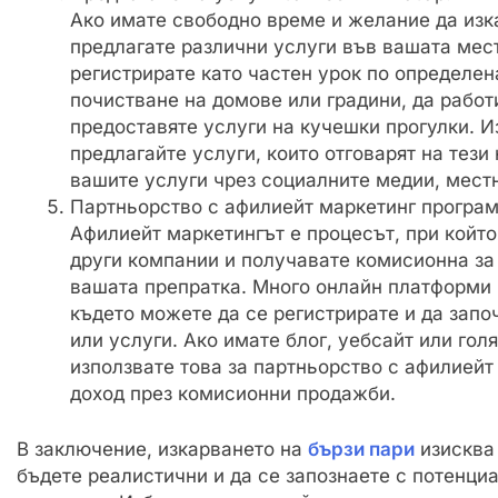
Ако имате свободно време и желание да изк
предлагате различни услуги във вашата мес
регистрирате като частен урок по определен
почистване на домове или градини, да работ
предоставяте услуги на кучешки прогулки. 
предлагайте услуги, които отговарят на тез
вашите услуги чрез социалните медии, местн
Партньорство с афилиейт маркетинг програм
Афилиейт маркетингът е процесът, при който
други компании и получавате комисионна за
вашата препратка. Много онлайн платформи 
където можете да се регистрирате и да запо
или услуги. Ако имате блог, уебсайт или го
използвате това за партньорство с афилиейт
доход през комисионни продажби.
В заключение, изкарването на
бързи пари
изисква 
бъдете реалистични и да се запознаете с потенци