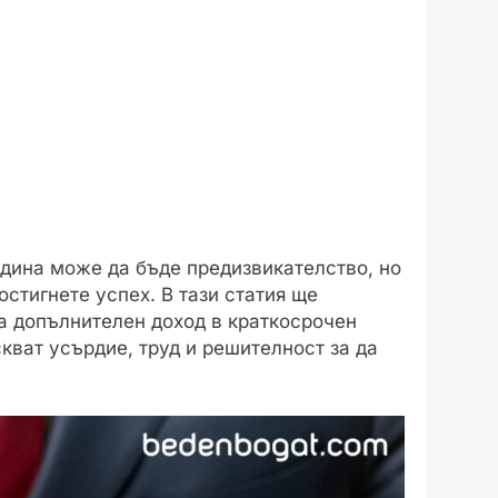
одина може да бъде предизвикателство, но
стигнете успех. В тази статия ще
а допълнителен доход в краткосрочен
скват усърдие, труд и решителност за да