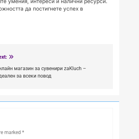
ите умения, интереси и налични ресурси.
ожността да постигнете успех в
ext:
нлайн магазин за сувенири zaKluch –
деален за всеки повод
are marked
*