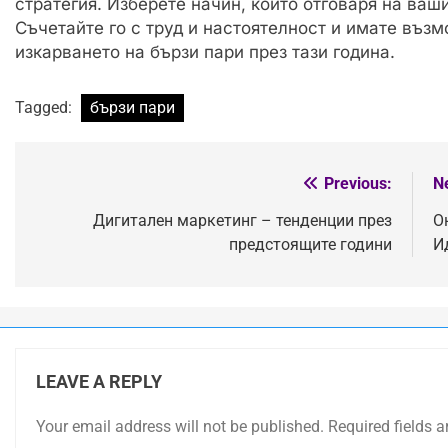
стратегия. Изберете начин, който отговаря на ваш
Съчетайте го с труд и настоятелност и имате възм
изкарването на бързи пари през тази година.
Tagged:
бързи пари
Previous:
N
Post
navigation
Дигитален маркетинг – тенденции през
О
предстоящите години
И
LEAVE A REPLY
Your email address will not be published.
Required fields 