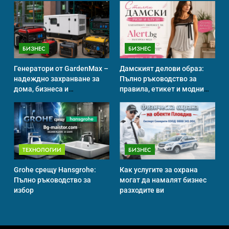
ИСТОРИЯ
БИЗНЕС
БИЗНЕС
Идеи за съвременен дизайн
на баня
Генератори от GardenMax –
Дамският делови образ:
ИСТОРИЯ
надеждно захранване за
Пълно ръководство за
дома, бизнеса и
правила, етикет и модни
професионална употреба
тенденции
Забаба
ИСТОРИЯ
ТЕХНОЛОГИИ
БИЗНЕС
Grohe срещу Hansgrohe:
Как услугите за охрана
Пълно ръководство за
могат да намалят бизнес
Технологични оръжия, от
избор
разходите ви
които се нуждаем, за да се
борим с глобалното
ИСТОРИЯ
ТЕХНОЛОГИИ
затопляне