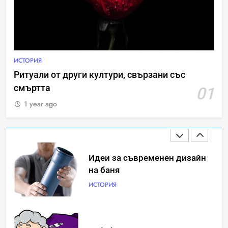
Човешкият мозък –
невероятна сложност и
възможност
ИНТЕРЕСНО
ИСТОРИЯ
ИСТОРИЯ
Ритуали от други култури, свързани със
смъртта
01
Ритуали от други култури,
свързани със смъртта
1 year ago
ИСТОРИЯ
Идеи за съвременен дизайн
на баня
ИСТОРИЯ