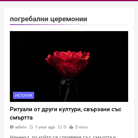
погребални церемонии
ИСТОРИЯ
Ритуали от други култури, свързани със
смъртта
admin
1 year ago
0
5 mins
Начинът, по който се справяме със смъртта и