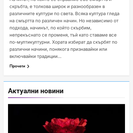
скръбта, е толкова широк и разнообразен в
различните култури по света. Всяка култура гледа
на смъртта по различен начин. Но независимо от
подхода, начинът, по който скърбим,
Идеи за съвременен дизайн
непрекъснато се променя, тъй като ставаме все
на баня
по-мултикултурни. Хората избират да скърбят по
ИСТОРИЯ
различни начини, понякога признавайки или
включвайки традиции…
Прочети
Забаба
ИСТОРИЯ
Актуални новини
Технологични оръжия, от
които се нуждаем, за да се
борим с глобалното
ИСТОРИЯ
ТЕХНОЛОГИИ
затопляне