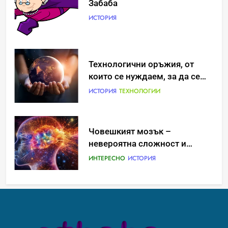
Забаба
ИСТОРИЯ
Идеи за съвременен дизайн
Технологични оръжия, от
на баня
които се нуждаем, за да се
борим с глобалното
ИСТОРИЯ
ИСТОРИЯ
ТЕХНОЛОГИИ
затопляне
Човешкият мозък –
Забаба
невероятна сложност и
ИСТОРИЯ
възможност
ИНТЕРЕСНО
ИСТОРИЯ
Технологични оръжия, от
Ритуали от други култури,
които се нуждаем, за да се
свързани със смъртта
борим с глобалното
ИСТОРИЯ
ТЕХНОЛОГИИ
ИСТОРИЯ