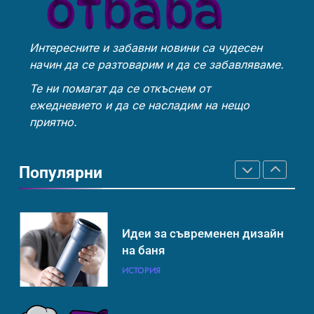
затопляне
Интересните и забавни новини са чудесен
Човешкият мозък –
Идеи за съвременен дизайн
начин да се разтоварим и да се забавляваме.
невероятна сложност и
на баня
възможност
ИНТЕРЕСНО
ИСТОРИЯ
Те ни помагат да се откъснем от
ИСТОРИЯ
ежедневието и да се насладим на нещо
приятно.
Ритуали от други култури,
Забаба
свързани със смъртта
Популярни
ИСТОРИЯ
ИСТОРИЯ
Идеи за съвременен дизайн
Технологични оръжия, от
на баня
които се нуждаем, за да се
борим с глобалното
ИСТОРИЯ
ИСТОРИЯ
ТЕХНОЛОГИИ
затопляне