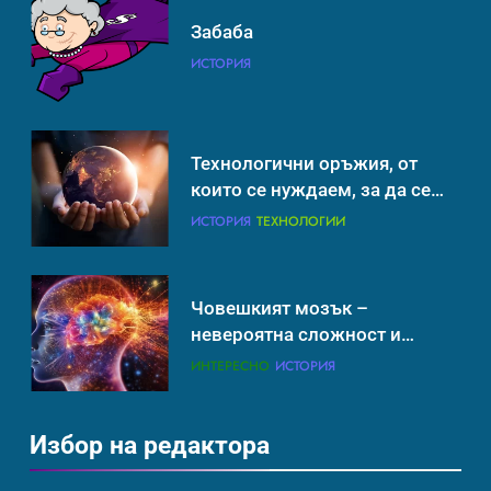
Човешкият мозък –
Забаба
невероятна сложност и
ИСТОРИЯ
възможност
ИНТЕРЕСНО
ИСТОРИЯ
Технологични оръжия, от
които се нуждаем, за да се
борим с глобалното
ИСТОРИЯ
ТЕХНОЛОГИИ
затопляне
Човешкият мозък –
невероятна сложност и
възможност
ИНТЕРЕСНО
ИСТОРИЯ
Избор на редактора
Ритуали от други култури,
свързани със смъртта