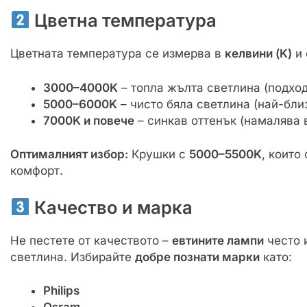
Цветна температура
Цветната температура се измерва в
келвини (K)
и 
3000–4000K
– топла жълта светлина (подход
5000–6000K
– чисто бяла светлина (най-близ
7000K и повече
– синкав оттенък (намалява 
Оптималният избор:
Крушки с
5000–5500K
, които
комфорт.
Качество и марка
Не пестете от качеството –
евтините лампи
често 
светлина. Избирайте
добре познати марки
като:
Philips