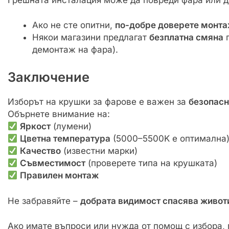
Ако не сте опитни,
по-добре доверете монта
Някои магазини предлагат
безплатна смяна
п
демонтаж на фара).
Заключение
Изборът на крушки за фарове е важен за
безопасн
Обърнете внимание на:
Яркост
(лумени)
Цветна температура
(5000–5500K е оптимална
Качество
(известни марки)
Съвместимост
(проверете типа на крушката)
Правилен монтаж
Не забравяйте –
добрата видимост спасява живот
Ако имате въпроси или нужда от помощ с избора,