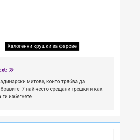
Халогенни крушки за фарове
ext:
радинарски митове, които трябва да
абравите: 7 най-често срещани грешки и как
а ги избегнете