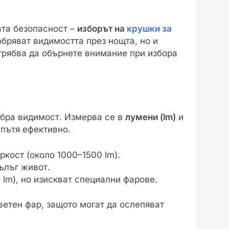
ата безопасност –
изборът на
крушки за
бряват видимостта през нощта, но и
трябва да обърнете внимание при избора
обра видимост. Измерва се в
лумени (lm)
и
 пътя ефективно.
ркост (около 1000–1500 lm).
дълъг живот.
lm), но изискват специални фарове.
етен фар, защото могат да ослепяват