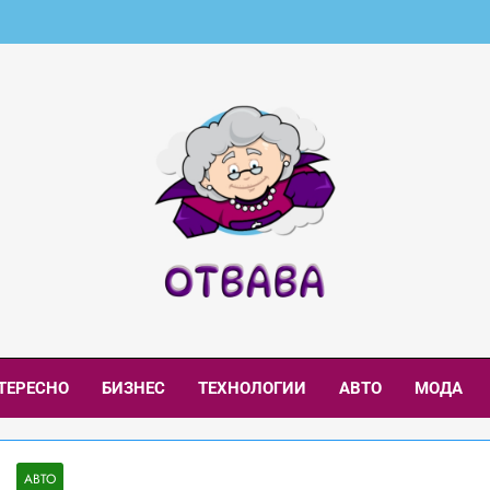
aba.net – Интересни
и И Интересни Новини
ТЕРЕСНО
БИЗНЕС
ТЕХНОЛОГИИ
АВТО
МОДА
АВТО