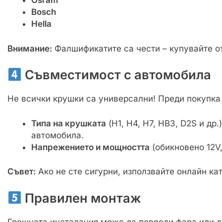
Osram
Bosch
Hella
Внимание:
Фалшификатите са чести – купувайте о
Съвместимост с автомобила
Не всички крушки са универсални! Преди покупка
Типа на крушката
(H1, H4, H7, HB3, D2S и др
автомобила.
Напрежението и мощността
(обикновено 12V
Съвет:
Ако не сте сигурни, използвайте онлайн кат
Правилен монтаж
Грешната инсталация може да повреди фара или д