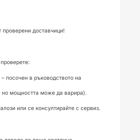
т проверени доставчици!
 проверете:
.) – посочен в ръководството на
, но мощността може да варира).
алози или се консултирайте с сервиз.
а доведе до лоша светлина.