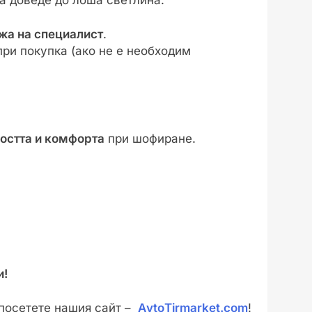
жа на специалист
.
ри покупка (ако не е необходим
остта и комфорта
при шофиране.
)
и!
 посетете нашия сайт –
АvtoТirmarket.com
!