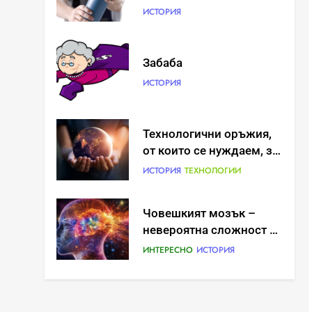
ИСТОРИЯ
Забаба
ИСТОРИЯ
Технологични оръжия,
от които се нуждаем, за
да се борим с
ИСТОРИЯ
ТЕХНОЛОГИИ
глобалното затопляне
Човешкият мозък –
невероятна сложност и
възможност
ИНТЕРЕСНО
ИСТОРИЯ
Ритуали от други
култури, свързани със