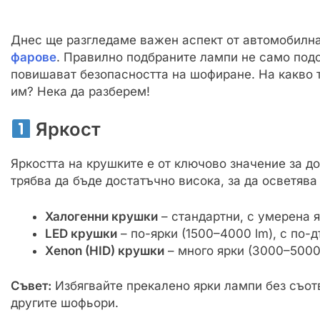
Днес ще разгледаме важен аспект от автомобилн
фарове
. Правилно подбраните лампи не само подо
повишават безопасността на шофиране. На какво 
им? Нека да разберем!
Яркост
Яркостта на крушките е от ключово значение за д
трябва да бъде достатъчно висока, за да осветява
Халогенни крушки
– стандартни, с умерена я
LED крушки
– по-ярки (1500–4000 lm), с по-
Xenon (HID) крушки
– много ярки (3000–5000 
Съвет:
Избягвайте прекалено ярки лампи без съотв
другите шофьори.