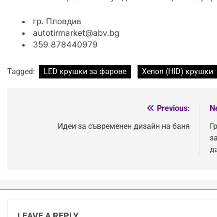
гр. Пловдив
autotirmarket@abv.bg
359 878440979
Tagged:
LED крушки за фарове
Xenon (HID) крушки
Previous:
N
Post
navigation
Идеи за съвременен дизайн на баня
Г
з
д
LEAVE A REPLY